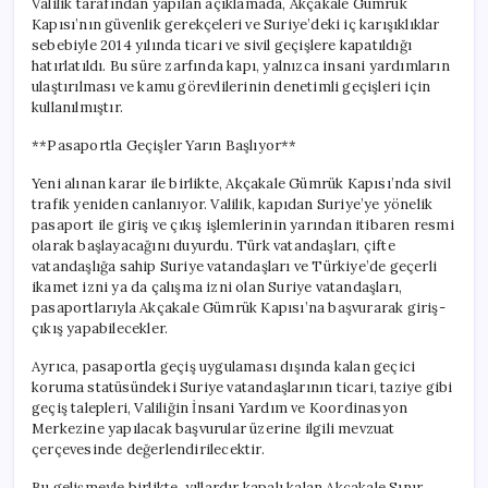
Valilik tarafından yapılan açıklamada, Akçakale Gümrük
Kapısı’nın güvenlik gerekçeleri ve Suriye’deki iç karışıklıklar
sebebiyle 2014 yılında ticari ve sivil geçişlere kapatıldığı
hatırlatıldı. Bu süre zarfında kapı, yalnızca insani yardımların
ulaştırılması ve kamu görevlilerinin denetimli geçişleri için
kullanılmıştır.
**Pasaportla Geçişler Yarın Başlıyor**
Yeni alınan karar ile birlikte, Akçakale Gümrük Kapısı’nda sivil
trafik yeniden canlanıyor. Valilik, kapıdan Suriye’ye yönelik
pasaport ile giriş ve çıkış işlemlerinin yarından itibaren resmi
olarak başlayacağını duyurdu. Türk vatandaşları, çifte
vatandaşlığa sahip Suriye vatandaşları ve Türkiye’de geçerli
ikamet izni ya da çalışma izni olan Suriye vatandaşları,
pasaportlarıyla Akçakale Gümrük Kapısı’na başvurarak giriş-
çıkış yapabilecekler.
Ayrıca, pasaportla geçiş uygulaması dışında kalan geçici
koruma statüsündeki Suriye vatandaşlarının ticari, taziye gibi
geçiş talepleri, Valiliğin İnsani Yardım ve Koordinasyon
Merkezine yapılacak başvurular üzerine ilgili mevzuat
çerçevesinde değerlendirilecektir.
Bu gelişmeyle birlikte, yıllardır kapalı kalan Akçakale Sınır