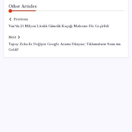
Other Articles
Previous
Van’da 21 Milyon Liralık Gümrük Kaçağı Malzeme Ele Geçirildi
Next
Yapay Zeka ile Değişen Google Arama Dünyası: Tıklamaların Sonu mu
Geldi?
SON YAZILAR
“Türkiye genelinde bugüne kadar 22,5 milyar liralık