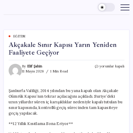
Skip
to
content
EĞITIM
Akçakale Sınır Kapısı Yarın Yeniden
Faaliyete Geçiyor
Akçakale
By
Elif Şahin
yorumlar kapalı
Sınır
11 Mayıs 2026
1 Min Read
Kapısı
Yarın
Yeniden
Şanlıurfa Valiliği, 2014 yılından bu yana kapalı olan Akçakale
Faaliyete
Gümrük Kapısı’nın tekrar açılacağını açıkladı. Suriye’deki
Geçiyor
için
uzun yıllardır süren iç karışıklıklar nedeniyle kapalı tutulan bu
sınır kapısında, kontrollü geçiş sürecinden tam kapasiteye
geçiş yapılacak.
**12 Yıllık Kısıtlama Sona Eriyor**