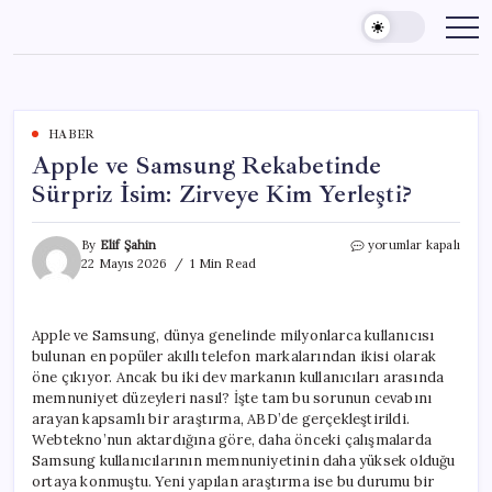
Skip
to
content
HABER
Apple ve Samsung Rekabetinde
Sürpriz İsim: Zirveye Kim Yerleşti?
Apple
By
Elif Şahin
yorumlar kapalı
ve
22 Mayıs 2026
1 Min Read
Samsung
Rekabetinde
Sürpriz
Apple ve Samsung, dünya genelinde milyonlarca kullanıcısı
İsim:
bulunan en popüler akıllı telefon markalarından ikisi olarak
Zirveye
Kim
öne çıkıyor. Ancak bu iki dev markanın kullanıcıları arasında
Yerleşti?
memnuniyet düzeyleri nasıl? İşte tam bu sorunun cevabını
için
arayan kapsamlı bir araştırma, ABD’de gerçekleştirildi.
Webtekno’nun aktardığına göre, daha önceki çalışmalarda
Samsung kullanıcılarının memnuniyetinin daha yüksek olduğu
ortaya konmuştu. Yeni yapılan araştırma ise bu durumu bir