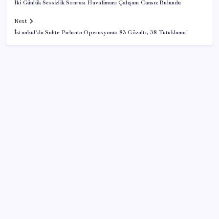
İki Günlük Sessizlik Sonrası Havalimanı Çalışanı Cansız Bulundu
Next
İstanbul’da Sahte Pırlanta Operasyonu: 83 Gözaltı, 38 Tutuklama!
SON YAZILAR
OpenAI’ın gizemli cihazı şekilleniyor: Hokey diski
kadar, fiyatı 400 dolar
Türkiye, Suudi Arabistan ve Pakistan üçlü savunma
anlaşması imzaladı
OpenAI’ın İlk Cihazı için Fiyat ve Tasarım Belli Oldu