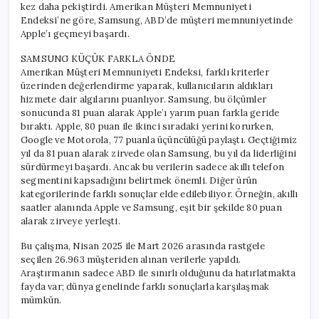
kez daha pekiştirdi. Amerikan Müşteri Memnuniyeti
Endeksi’ne göre, Samsung, ABD’de müşteri memnuniyetinde
Apple’ı geçmeyi başardı.
SAMSUNG KÜÇÜK FARKLA ÖNDE
Amerikan Müşteri Memnuniyeti Endeksi, farklı kriterler
üzerinden değerlendirme yaparak, kullanıcıların aldıkları
hizmete dair algılarını puanlıyor. Samsung, bu ölçümler
sonucunda 81 puan alarak Apple’ı yarım puan farkla geride
bıraktı. Apple, 80 puan ile ikinci sıradaki yerini korurken,
Google ve Motorola, 77 puanla üçüncülüğü paylaştı. Geçtiğimiz
yıl da 81 puan alarak zirvede olan Samsung, bu yıl da liderliğini
sürdürmeyi başardı. Ancak bu verilerin sadece akıllı telefon
segmentini kapsadığını belirtmek önemli. Diğer ürün
kategorilerinde farklı sonuçlar elde edilebiliyor. Örneğin, akıllı
saatler alanında Apple ve Samsung, eşit bir şekilde 80 puan
alarak zirveye yerleşti.
Bu çalışma, Nisan 2025 ile Mart 2026 arasında rastgele
seçilen 26.963 müşteriden alınan verilerle yapıldı.
Araştırmanın sadece ABD ile sınırlı olduğunu da hatırlatmakta
fayda var; dünya genelinde farklı sonuçlarla karşılaşmak
mümkün.