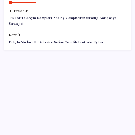
Previous
TikTok’ta Seçim Kampları: Shelby Campbell’ın Sıradışı Kampanya
Stratejisi
Next
Belçika’da İsrailli Orkestra Şefine Yönelik Protesto Eylemi
SON YAZILAR
“Türkiye genelinde bugüne kadar 22,5 milyar liralık
ödeme gerçekleştirdik”