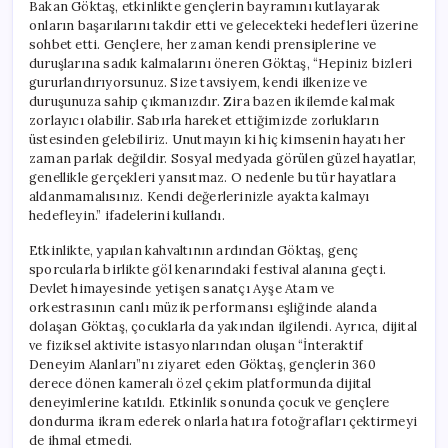
Bakan Göktaş, etkinlikte gençlerin bayramını kutlayarak
onların başarılarını takdir etti ve gelecekteki hedefleri üzerine
sohbet etti. Gençlere, her zaman kendi prensiplerine ve
duruşlarına sadık kalmalarını öneren Göktaş, “Hepiniz bizleri
gururlandırıyorsunuz. Size tavsiyem, kendi ilkenize ve
duruşunuza sahip çıkmanızdır. Zira bazen ikilemde kalmak
zorlayıcı olabilir. Sabırla hareket ettiğimizde zorlukların
üstesinden gelebiliriz. Unutmayın ki hiç kimsenin hayatı her
zaman parlak değildir. Sosyal medyada görülen güzel hayatlar,
genellikle gerçekleri yansıtmaz. O nedenle bu tür hayatlara
aldanmamalısınız. Kendi değerlerinizle ayakta kalmayı
hedefleyin.” ifadelerini kullandı.
Etkinlikte, yapılan kahvaltının ardından Göktaş, genç
sporcularla birlikte göl kenarındaki festival alanına geçti.
Devlet himayesinde yetişen sanatçı Ayşe Atam ve
orkestrasının canlı müzik performansı eşliğinde alanda
dolaşan Göktaş, çocuklarla da yakından ilgilendi. Ayrıca, dijital
ve fiziksel aktivite istasyonlarından oluşan “İnteraktif
Deneyim Alanları”nı ziyaret eden Göktaş, gençlerin 360
derece dönen kameralı özel çekim platformunda dijital
deneyimlerine katıldı. Etkinlik sonunda çocuk ve gençlere
dondurma ikram ederek onlarla hatıra fotoğrafları çektirmeyi
de ihmal etmedi.