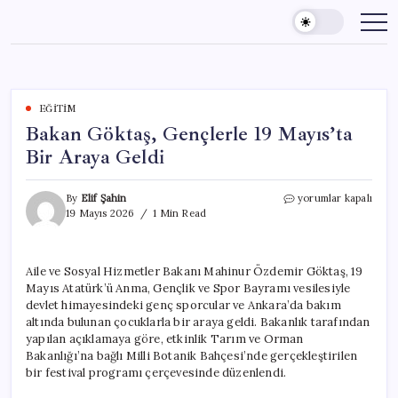
Skip
to
content
EĞITIM
Bakan Göktaş, Gençlerle 19 Mayıs’ta
Bir Araya Geldi
Bakan
By
Elif Şahin
yorumlar kapalı
Göktaş,
19 Mayıs 2026
1 Min Read
Gençlerle
19
Mayıs’ta
Aile ve Sosyal Hizmetler Bakanı Mahinur Özdemir Göktaş, 19
Bir
Mayıs Atatürk’ü Anma, Gençlik ve Spor Bayramı vesilesiyle
Araya
Geldi
devlet himayesindeki genç sporcular ve Ankara’da bakım
için
altında bulunan çocuklarla bir araya geldi. Bakanlık tarafından
yapılan açıklamaya göre, etkinlik Tarım ve Orman
Bakanlığı’na bağlı Milli Botanik Bahçesi’nde gerçekleştirilen
bir festival programı çerçevesinde düzenlendi.