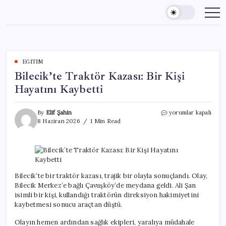
Skip
to
content
EĞITIM
Bilecik’te Traktör Kazası: Bir Kişi
Hayatını Kaybetti
Bilecik’te
By
Elif Şahin
yorumlar kapalı
Traktör
8 Haziran 2026
1 Min Read
Kazası:
Bir
Kişi
Hayatını
Kaybetti
için
Bilecik’te bir traktör kazası, trajik bir olayla sonuçlandı. Olay,
Bilecik Merkez’e bağlı Çavuşköy’de meydana geldi. Ali Şan
isimli bir kişi, kullandığı traktörün direksiyon hakimiyetini
kaybetmesi sonucu araçtan düştü.
Olayın hemen ardından sağlık ekipleri, yaralıya müdahale