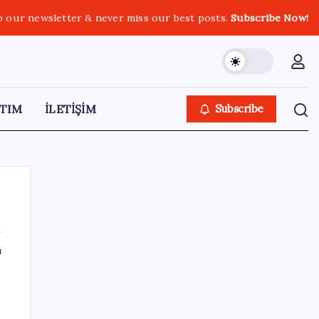
o our newsletter & never miss our best posts.
Subscribe Now!
TIM
İLETİŞİM
Subscribe
ı
SON YAZILAR
“Türkiye genelinde bugüne kadar 22,5
milyar liralık ödeme gerçekleştirdik”