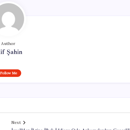
Author
if Şahin
Follow Me
Next