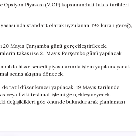
Yapıldı
 ve Opsiyon Piyasası (VİOP) kapsamındaki takas tarihleri
için
Piyasası’nda standart olarak uygulanan T+2 kuralı gereği,
sı 20 Mayıs Çarşamba günü gerçekleştirilecek.
emlerin takası ise 21 Mayıs Perşembe günü yapılacak.
anbul’da hisse senedi piyasalarında işlem yapılamayacak.
rmal seans akışına dönecek.
n de tatil düzenlemesi yapılacak. 19 Mayıs tarihinde
as veya fiziki teslimat işlemi gerçekleşmeyecek.
deki değişiklikleri göz önünde bulundurarak planlaması