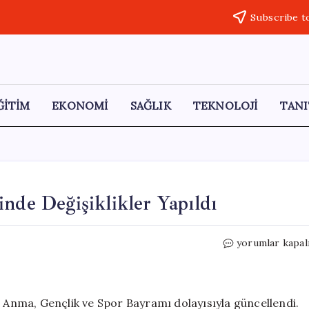
Subscribe t
ĞİTİM
EKONOMİ
SAĞLIK
TEKNOLOJİ
TANI
nde Değişiklikler Yapıldı
Borsa
yorumlar kapal
İstanbul’da
İşlem
Takviminde
Değişiklikler
ü Anma, Gençlik ve Spor Bayramı dolayısıyla güncellendi.