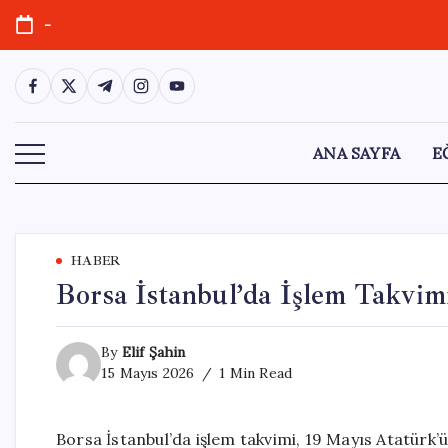
Skip
-
to
content
https://www.facebook.com/
https://twitter.com/
https://t.me/
https://www.instagram.com/
https://youtube.com/
ANA SAYFA
E
HABER
Borsa İstanbul’da İşlem Takvimi
By
Elif Şahin
15 Mayıs 2026
1 Min Read
Borsa İstanbul’da işlem takvimi, 19 Mayıs Atatürk’