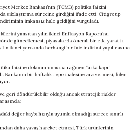
İndirimleri
iyet Merkez Bankası’nın (TCMB) politika faizini
Artık
 sıkılaştırma sürecine girdiğini ifade etti. Citigroup
Mümkün
indiriminin imkansız hale geldiğini vurguladı.
Değil
için
lerini yansıtan yılın ikinci Enflasyon Raporu’nu
yönde güncellemesi, piyasalarda önemli bir etki yarattı.
ılın ikinci yarısında herhangi bir faiz indirimi yapılmasına
litika faizine dokunmamasına rağmen “arka kapı”
di. Bankanın bir haftalık repo ihalesine ara vermesi, fiilen
iyor.
e geri döndürülebilir olduğu ancak stratejik riskler
 arasında:
rundaki değer kaybı hızıyla uyumlu olmadığı sürece sınırlı
kından daha yavaş hareket etmesi, Türk ürünlerinin