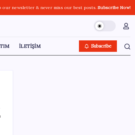
o our newsletter & never miss our best posts.
Subscribe Now!
TIM
İLETİŞİM
Subscribe
SON YAZILAR
ı
“Türkiye genelinde bugüne kadar 22,5
milyar liralık ödeme gerçekleştirdik”