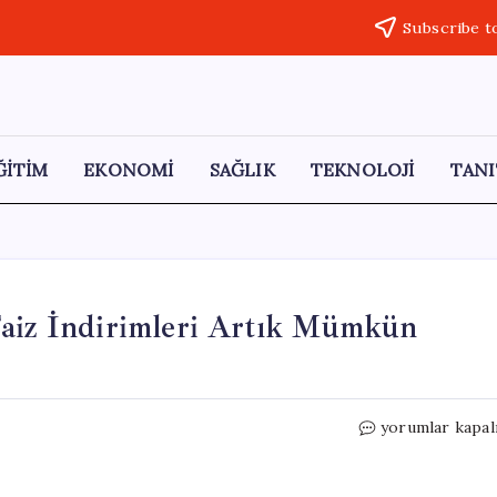
Subscribe t
ĞİTİM
EKONOMİ
SAĞLIK
TEKNOLOJİ
TANI
Faiz İndirimleri Artık Mümkün
Citigroup
yorumlar kapal
Ekonomisti
Uyardı:
Faiz