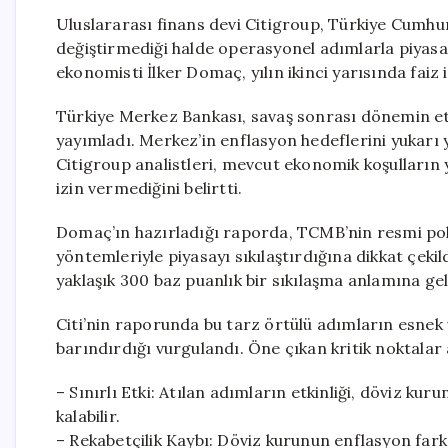
Uluslararası finans devi Citigroup, Türkiye Cumhur
değiştirmediği halde operasyonel adımlarla piyasada
ekonomisti İlker Domaç, yılın ikinci yarısında faiz 
Türkiye Merkez Bankası, savaş sonrası dönemin etki
yayımladı. Merkez’in enflasyon hedeflerini yukarı 
Citigroup analistleri, mevcut ekonomik koşulların y
izin vermediğini belirtti.
Domaç’ın hazırladığı raporda, TCMB’nin resmi po
yöntemleriyle piyasayı sıkılaştırdığına dikkat çekil
yaklaşık 300 baz puanlık bir sıkılaşma anlamına gel
Citi’nin raporunda bu tarz örtülü adımların esnek v
barındırdığı vurgulandı. Öne çıkan kritik noktalar
– Sınırlı Etki: Atılan adımların etkinliği, döviz ku
kalabilir.
– Rekabetçilik Kaybı: Döviz kurunun enflasyon far