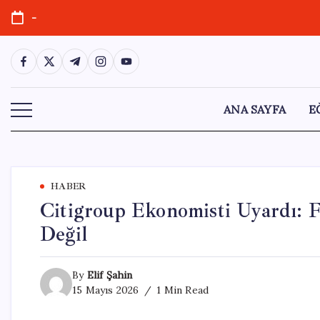
Skip
-
to
content
https://www.facebook.com/
https://twitter.com/
https://t.me/
https://www.instagram.com/
https://youtube.com/
ANA SAYFA
E
HABER
Citigroup Ekonomisti Uyardı: 
Değil
By
Elif Şahin
15 Mayıs 2026
1 Min Read