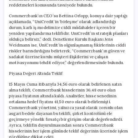
reddetmeleri konusunda tavsiyede bulundu.
Commerzbank’ın CEO’su Bettina Orlopp, konuya dair yaptığı
açıklamada, “UniCredit’in ‘birleşme’ olarak adlandırdığı
durum, karlı iş modelimize ciddi müdahaleler içeren bir
yeniden yapılandırma teklifidir. UniCredit’in stratejik planları
oldukça belirsiz,” dedi. Denetleme Kurulu Başkanı Jens
Weidmann ise, UniCredit’in olgunlaşmamış fikirlerinin ciddi
riskler barındırdığını belirterek, “Commerzbank’ın güven ve
sadakat üzerine kurulu müşteri ilişkilerini ve çalışan
motivasyonunu tehdit ediyor,” değerlendirmesinde bulundu.
Piyasa Değeri Altında Teklif
15 Mayıs Cuma itibarıyla 34,56 euro olarak belirlenen satın
alma teklifi, Commerzbank hisselerinin 36,48 euro olan
piyasa fiyatının altında kaldı. Analistler, hisse senedinin
ortalama hedef fiyatını 41,50 euro olarak belirlemişti.
Commerzbank yönetimi, yalnızca yasal olarak zorunlu olan
asgari bedele dayanan bu teklifi, şirket kontrolünü ele
geçirmeye yönelik fırsatçı bir girişim olarak değerlendirdi.
Ayrıca, teklifin duyurulmasından sonra Commerzbank
hisselerinin her işlem gününde teklif değerinin üzerinde işlem
gördüğüne dikkat çekti.