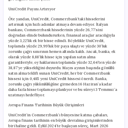
UniCredit Payını Artırıyor
Öte yandan, UniCredit, Commerzbank’taki hisselerini
artırmak için hızlı adımlar atmaya devam ediyor. İtalyan
bankası, Commerzbank hisselerinin yüzde 26,77’sini
doğrudan elinde bulundururken, finansal araçlar aracılığıyla
yüzde 3,22’lik ek bir hisse edindi. Böylelikle UniCredit,
toplamda yüzde 29,99’luk bir paya ulaştı ve yüzde 30’luk
zorunlu çağrı sınırının hemen altında kaldı. Ancak, banka, ek
olarak yüzde 8,88’lik hisse için yapılan satın alma
garantileriyle, oy haklarının toplamda yüzde 32,64’ten yüzde
38,87’ye yükseldiğini duyurdu. Mayıs ayının başında gönüllü
satın alma teklifi sunan UniCredit, her bir Commerzbank
hissesi için 0,485 yeni UniCredit hissesi önerdi. Banka,
zorunlu çağrı yükümlülüğüne girmeden 16 Haziran’a kadar
daha fazla hisse toplamayı planlıyor ve bu süreyi 3 Temmuz’a
uzatmayı hedefliyor.
Avrupa Finans Tarihinin Büyük Girişimleri
UniCredit’in Commerzbank’ı bünyesine katma çabaları,
Avrupa finans tarihinin en büyük devralma girişimlerinden
biri haline geldi. Eylül 2024’te başlayan süreç, Mart 2026