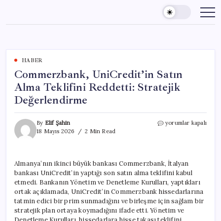
Skip
to
content
HABER
Commerzbank, UniCredit’in Satın
Alma Teklifini Reddetti: Stratejik
Değerlendirme
Commerzbank,
By
Elif Şahin
yorumlar kapalı
UniCredit’in
18 Mayıs 2026
2 Min Read
Satın
Alma
Teklifini
Almanya’nın ikinci büyük bankası Commerzbank, İtalyan
Reddetti:
bankası UniCredit’in yaptığı son satın alma teklifini kabul
Stratejik
Değerlendirme
etmedi. Bankanın Yönetim ve Denetleme Kurulları, yaptıkları
için
ortak açıklamada, UniCredit’in Commerzbank hissedarlarına
tatmin edici bir prim sunmadığını ve birleşme için sağlam bir
stratejik plan ortaya koymadığını ifade etti. Yönetim ve
Denetleme Kurulları, hissedarlara hisse takası teklifini