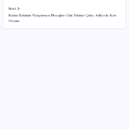
Next
Kadın Hakimin Uyuşturucu Mesajları Gün Yüzüne Çıktı: Adliyede Kriz
Ortamı
SON YAZILAR
Mafia: The Old Country için Man of Honor Gümbür
Gümbür Geliyor
Çorbaya eklenen o baharat damarları temizliyor!
Uzmanlardan kolesterol düşüren gizli formül
9 milyon abonenin faturası kasım ayında ikiye