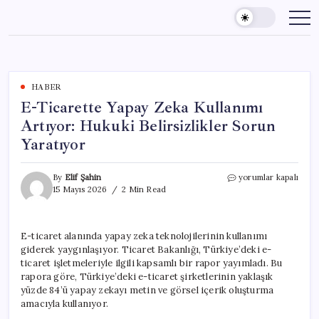
Skip
to
content
HABER
E-Ticarette Yapay Zeka Kullanımı
Artıyor: Hukuki Belirsizlikler Sorun
Yaratıyor
E-
By
Elif Şahin
yorumlar kapalı
Ticarette
15 Mayıs 2026
2 Min Read
Yapay
Zeka
Kullanımı
E-ticaret alanında yapay zeka teknolojilerinin kullanımı
Artıyor:
giderek yaygınlaşıyor. Ticaret Bakanlığı, Türkiye’deki e-
Hukuki
Belirsizlikler
ticaret işletmeleriyle ilgili kapsamlı bir rapor yayımladı. Bu
Sorun
rapora göre, Türkiye’deki e-ticaret şirketlerinin yaklaşık
Yaratıyor
yüzde 84’ü yapay zekayı metin ve görsel içerik oluşturma
için
amacıyla kullanıyor.