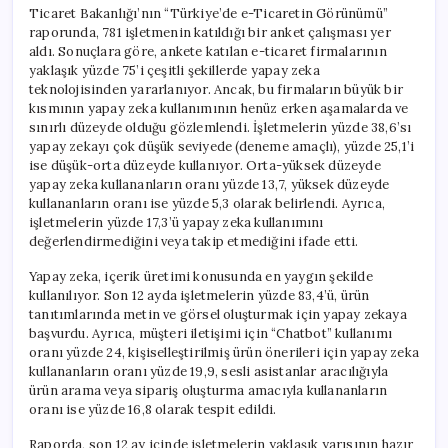
Ticaret Bakanlığı’nın “Türkiye’de e-Ticaretin Görünümü”
raporunda, 781 işletmenin katıldığı bir anket çalışması yer
aldı. Sonuçlara göre, ankete katılan e-ticaret firmalarının
yaklaşık yüzde 75’i çeşitli şekillerde yapay zeka
teknolojisinden yararlanıyor. Ancak, bu firmaların büyük bir
kısmının yapay zeka kullanımının henüz erken aşamalarda ve
sınırlı düzeyde olduğu gözlemlendi. İşletmelerin yüzde 38,6’sı
yapay zekayı çok düşük seviyede (deneme amaçlı), yüzde 25,1’i
ise düşük-orta düzeyde kullanıyor. Orta-yüksek düzeyde
yapay zeka kullananların oranı yüzde 13,7, yüksek düzeyde
kullananların oranı ise yüzde 5,3 olarak belirlendi. Ayrıca,
işletmelerin yüzde 17,3’ü yapay zeka kullanımını
değerlendirmediğini veya takip etmediğini ifade etti.
Yapay zeka, içerik üretimi konusunda en yaygın şekilde
kullanılıyor. Son 12 ayda işletmelerin yüzde 83,4’ü, ürün
tanıtımlarında metin ve görsel oluşturmak için yapay zekaya
başvurdu. Ayrıca, müşteri iletişimi için “Chatbot” kullanımı
oranı yüzde 24, kişiselleştirilmiş ürün önerileri için yapay zeka
kullananların oranı yüzde 19,9, sesli asistanlar aracılığıyla
ürün arama veya sipariş oluşturma amacıyla kullananların
oranı ise yüzde 16,8 olarak tespit edildi.
Raporda, son 12 ay içinde işletmelerin yaklaşık yarısının hazır