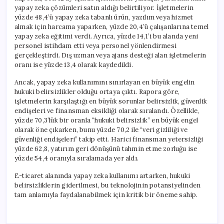
yapay zeka çözümleri satın aldığı belirtiliyor. İşletmelerin
yüzde 48,4’ü yapay zeka tabanlı ürün, yazılım veya hizmet
almak için harcama yaparken, yüzde 20,4’ü çalışanlarına temel
yapay zeka eğitimi verdi. Ayrıca, yüzde 14,1’i bu alanda yeni
personel istihdam etti veya personel yönlendirmesi
gerçekleştirdi. Dış uzman veya ajans desteği alan işletmelerin
oranı ise yüzde 13,4 olarak kaydedildi.
Ancak, yapay zeka kullanımını sınırlayan en büyük engelin
hukuki belirsizlikler olduğu ortaya çıktı. Rapora göre,
işletmelerin karşılaştığı en büyük sorunlar belirsizlik, güvenlik
endişeleri ve finansman eksikliği olarak sıralandı. Özellikle,
yüzde 70,3’lük bir oranla “hukuki belirsizlik” en büyük engel
olarak öne çıkarken, bunu yüzde 70,2 ile “veri gizliliği ve
güvenliği endişeleri” takip etti. Harici finansman yetersizliği
yüzde 62,8, yatırım geri dönüşünü tahmin etme zorluğu ise
yüzde 54,4 oranıyla sıralamada yer aldı.
E-ticaret alanında yapay zeka kullanımı artarken, hukuki
belirsizliklerin giderilmesi, bu teknolojinin potansiyelinden
tam anlamıyla faydalanabilmek için kritik bir öneme sahip.