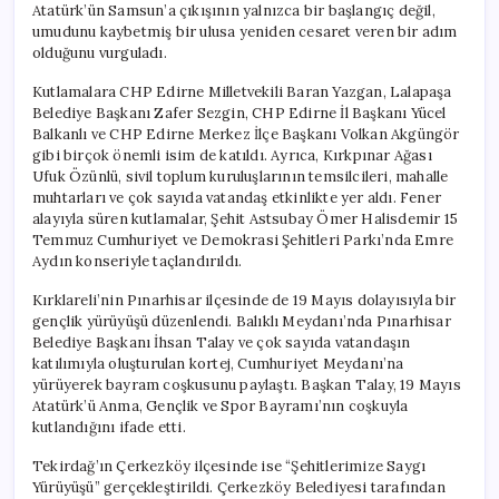
Atatürk’ün Samsun’a çıkışının yalnızca bir başlangıç değil,
umudunu kaybetmiş bir ulusa yeniden cesaret veren bir adım
olduğunu vurguladı.
Kutlamalara CHP Edirne Milletvekili Baran Yazgan, Lalapaşa
Belediye Başkanı Zafer Sezgin, CHP Edirne İl Başkanı Yücel
Balkanlı ve CHP Edirne Merkez İlçe Başkanı Volkan Akgüngör
gibi birçok önemli isim de katıldı. Ayrıca, Kırkpınar Ağası
Ufuk Özünlü, sivil toplum kuruluşlarının temsilcileri, mahalle
muhtarları ve çok sayıda vatandaş etkinlikte yer aldı. Fener
alayıyla süren kutlamalar, Şehit Astsubay Ömer Halisdemir 15
Temmuz Cumhuriyet ve Demokrasi Şehitleri Parkı’nda Emre
Aydın konseriyle taçlandırıldı.
Kırklareli’nin Pınarhisar ilçesinde de 19 Mayıs dolayısıyla bir
gençlik yürüyüşü düzenlendi. Balıklı Meydanı’nda Pınarhisar
Belediye Başkanı İhsan Talay ve çok sayıda vatandaşın
katılımıyla oluşturulan kortej, Cumhuriyet Meydanı’na
yürüyerek bayram coşkusunu paylaştı. Başkan Talay, 19 Mayıs
Atatürk’ü Anma, Gençlik ve Spor Bayramı’nın coşkuyla
kutlandığını ifade etti.
Tekirdağ’ın Çerkezköy ilçesinde ise “Şehitlerimize Saygı
Yürüyüşü” gerçekleştirildi. Çerkezköy Belediyesi tarafından