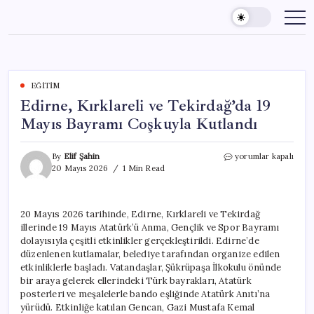
Skip
to
content
EĞITIM
Edirne, Kırklareli ve Tekirdağ’da 19
Mayıs Bayramı Coşkuyla Kutlandı
Edirne,
By
Elif Şahin
yorumlar kapalı
Kırklareli
20 Mayıs 2026
1 Min Read
ve
Tekirdağ’da
19
20 Mayıs 2026 tarihinde, Edirne, Kırklareli ve Tekirdağ
Mayıs
illerinde 19 Mayıs Atatürk’ü Anma, Gençlik ve Spor Bayramı
Bayramı
Coşkuyla
dolayısıyla çeşitli etkinlikler gerçekleştirildi. Edirne’de
Kutlandı
düzenlenen kutlamalar, belediye tarafından organize edilen
için
etkinliklerle başladı. Vatandaşlar, Şükrüpaşa İlkokulu önünde
bir araya gelerek ellerindeki Türk bayrakları, Atatürk
posterleri ve meşalelerle bando eşliğinde Atatürk Anıtı’na
yürüdü. Etkinliğe katılan Gencan, Gazi Mustafa Kemal