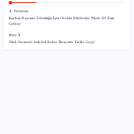
Previous
Kurban Bayramı Yolculuğu İçin Otobüs Biletlerine Yüzde 20 Zam
Geliyor
Next
Türk Otomotiv Sektörü Rekor İhracatla Tarihe Geçti
SON YAZILAR
ABD, İran-Umman anlaşması sonrası ablukayı
kaldıracak