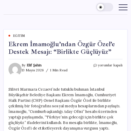
Skip
to
content
EĞITIM
Ekrem İmamoğlu’ndan Özgür Özel’e
Destek Mesajı: “Birlikte Güçlüyüz”
Ekrem
By
Elif Şahin
yorumlar kapalı
İmamoğlu’ndan
13 Mayıs 2026
1 Min Read
Özgür
Özel’e
Destek
Silivri Marmara Cezaevi’nde tutuklu bulunan İstanbul
Mesajı:
Büyükşehir Belediye Başkanı Ekrem İmamoğlu, Cumhuriyet
“Birlikte
Güçlüyüz”
Halk Partisi (CHP) Genel Başkanı Özgür Özel ile birlikte
için
çekilmiş bir fotoğrafını sosyal medya hesaplarından paylaştı.
İmamoğlu, “Cumhurbaşkanlığı Aday Ofisi” hesabı üzerinden
yaptığı paylaşımda, “Türkiye’nin geleceği için birlikte çok
güçlüyüz” ifadelerini kullandı. Bu mesajla birlikte, İmamoğlu,
Özgür Özel’i de etiketleyerek dayanışma vurgusu yaptı.