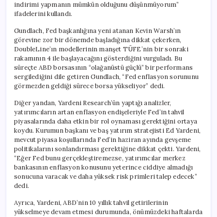
indirimi yapmanın mümkün olduğunu düşünmüyorum”
ifadelerini kullandı.
Gundlach, Fed başkanlığına yeni atanan Kevin Warsh’ın
görevine zor bir dönemde başladığına dikkat çekerken,
DoubleLine’ın modellerinin manşet TÜFE’nin bir sonraki
rakamının 4 ile başlayacağını gösterdiğini vurguladı. Bu
süreçte ABD borsasının “olağanüstü güçlü” bir performans
sergilediğini dile getiren Gundlach, “Fed enflasyon sorununu
görmezden geldiği sürece borsa yükseliyor” dedi.
Diğer yandan, Yardeni Research’ün yaptığı analizler,
yatırımcıların artan enflasyon endişeleriyle Fed’in tahvil
piyasalarında daha etkin bir rol oynaması gerektiğini ortaya
koydu. Kurumun başkanı ve baş yatırım stratejisti Ed Yardeni,
mevcut piyasa koşullarında Fed’in haziran ayında gevşeme
politikalarını sonlandırması gerektiğine dikkat çekti. Yardeni,
“Eğer Fed bunu gerçekleştiremezse, yatırımcılar merkez
bankasının enflasyon konusunu yeterince ciddiye almadığı
sonucuna varacak ve daha yüksek risk primleri talep edecek”
dedi.
Ayrıca, Yardeni, ABD’nin 10 yıllık tahvil getirilerinin
yükselmeye devam etmesi durumunda, önümüzdeki haftalarda