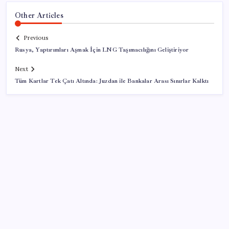
Other Articles
Previous
Rusya, Yaptırımları Aşmak İçin LNG Taşımacılığını Geliştiriyor
Next
Tüm Kartlar Tek Çatı Altında: Juzdan ile Bankalar Arası Sınırlar Kalktı
SON YAZILAR
Artık çalışan primi tazminata yansıyacak