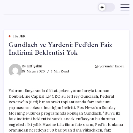
Skip
to
content
HABER
Gundlach ve Yardeni: Fed’den Faiz
İndirimi Beklentisi Yok
Gundlach
By
Elif Şahin
yorumlar kapalı
ve
18 Mayıs 2026
1 Min Read
Yardeni:
Fed’den
Faiz
Yatırım dünyasında dikkat çeken yorumlarıyla tanınan
İndirimi
DoubleLine Capital LP CEO’su Jeffrey Gundlach, Federal
Beklentisi
Yok
Reserve’in (Fed) bir sonraki toplantısında faiz indirimi
için
yapmasının olası olmadığını belirtti. Fox News’un Sunday
Morning Futures programında konuşan Gundlach, “Bu yıl iki
faiz indirimi beklentisi vardı, ancak enflasyon bu durumu
engelledi. İki yıllık Hazine tahvilinin faiz oranı, Fed’in fonlama
oranından neredeyse 50 baz puan daha yüksekken, faiz