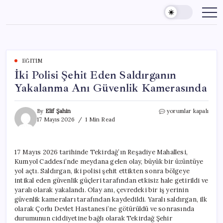
Skip
to
content
EĞITIM
İki Polisi Şehit Eden Saldırganın
Yakalanma Anı Güvenlik Kamerasında
İki
By
Elif Şahin
yorumlar kapalı
Polisi
17 Mayıs 2026
1 Min Read
Şehit
Eden
Saldırganın
17 Mayıs 2026 tarihinde Tekirdağ’ın Reşadiye Mahallesi,
Yakalanma
Kumyol Caddesi’nde meydana gelen olay, büyük bir üzüntüye
Anı
Güvenlik
yol açtı. Saldırgan, iki polisi şehit ettikten sonra bölgeye
Kamerasında
intikal eden güvenlik güçleri tarafından etkisiz hale getirildi ve
için
yaralı olarak yakalandı. Olay anı, çevredeki bir iş yerinin
güvenlik kameraları tarafından kaydedildi. Yaralı saldırgan, ilk
olarak Çorlu Devlet Hastanesi’ne götürüldü ve sonrasında
durumunun ciddiyetine bağlı olarak Tekirdağ Şehir