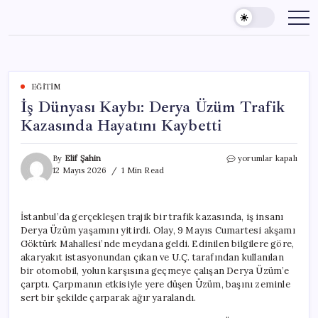
Skip
to
content
EĞITIM
İş Dünyası Kaybı: Derya Üzüm Trafik
Kazasında Hayatını Kaybetti
İş
By
Elif Şahin
yorumlar kapalı
Dünyası
12 Mayıs 2026
1 Min Read
Kaybı:
Derya
Üzüm
İstanbul’da gerçekleşen trajik bir trafik kazasında, iş insanı
Trafik
Derya Üzüm yaşamını yitirdi. Olay, 9 Mayıs Cumartesi akşamı
Kazasında
Hayatını
Göktürk Mahallesi’nde meydana geldi. Edinilen bilgilere göre,
Kaybetti
akaryakıt istasyonundan çıkan ve U.Ç. tarafından kullanılan
için
bir otomobil, yolun karşısına geçmeye çalışan Derya Üzüm’e
çarptı. Çarpmanın etkisiyle yere düşen Üzüm, başını zeminle
sert bir şekilde çarparak ağır yaralandı.