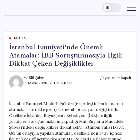
Skip
to
content
EĞITIM
İstanbul Emniyeti’nde Önemli
Atamalar: İBB Soruşturmasıyla İlgili
Dikkat Çeken Değişiklikler
İstanbul
By
Elif Şahin
yorumlar kapalı
Emniyeti’nde
16 Mayıs 2026
1 Min Read
Önemli
Atamalar:
İBB
İstanbul Emniyet Müdürlüğü’nde gerçekleştirilen kapsamlı
Soruşturmasıyla
atamalarla birlikte pek çok önemli pozisyon değiştirildi.
İlgili
Dikkat
Özellikle İstanbul Büyükşehir Belediyesi (İBB) ile ilgili
Çeken
yürütülen soruşturmaların yapıldığı Mali Suçlarla Mücadele
Değişiklikler
Şubesi’ndeki değişiklikler dikkat çekti. İstanbul Valisi Davut
için
Gül’ün onayıyla yapılan atamalar, özellikle son 17 ay içinde
üçüncü kez yönetimi değişen Mali Suçlarla Mücadele Şube