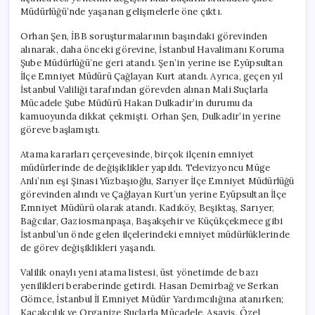
Müdürlüğü’nde yaşanan gelişmelerle öne çıktı.
Orhan Şen, İBB soruşturmalarının başındaki görevinden
alınarak, daha önceki görevine, İstanbul Havalimanı Koruma
Şube Müdürlüğü’ne geri atandı. Şen’in yerine ise Eyüpsultan
İlçe Emniyet Müdürü Çağlayan Kurt atandı. Ayrıca, geçen yıl
İstanbul Valiliği tarafından görevden alınan Mali Suçlarla
Mücadele Şube Müdürü Hakan Dulkadir’in durumu da
kamuoyunda dikkat çekmişti. Orhan Şen, Dulkadir’in yerine
göreve başlamıştı.
Atama kararları çerçevesinde, birçok ilçenin emniyet
müdürlerinde de değişiklikler yapıldı. Televizyoncu Müge
Anlı’nın eşi Şinasi Yüzbaşıoğlu, Sarıyer İlçe Emniyet Müdürlüğü
görevinden alındı ve Çağlayan Kurt’un yerine Eyüpsultan İlçe
Emniyet Müdürü olarak atandı. Kadıköy, Beşiktaş, Sarıyer,
Bağcılar, Gaziosmanpaşa, Başakşehir ve Küçükçekmece gibi
İstanbul’un önde gelen ilçelerindeki emniyet müdürlüklerinde
de görev değişiklikleri yaşandı.
Valilik onaylı yeni atama listesi, üst yönetimde de bazı
yenilikleri beraberinde getirdi. Hasan Demirbağ ve Serkan
Gömce, İstanbul İl Emniyet Müdür Yardımcılığına atanırken;
Kaçakçılık ve Organize Suçlarla Mücadele, Asayiş, Özel