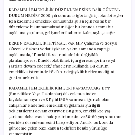
KADAMELİ EMEKLİLİK DÜZENLEMESİNE DAİR GÜNCEL
DURUM NEDİR? 2000 yılı sonrası sigorta girişi olan bireyler
için kademeli emeklilik konusunda şu an için resmi bir
düzenleme bulunmamaktadır. Eğer bu konuda resmi bir
açıklama yapılırsa, gelişmeleri haberimizde paylaşacağız.
ERKEN EMEKLİLİK İHTİMALİ VAR MI? Çalışma ve Sosyal
Güvenlik Bakanı Vedat Işıkhan, yakın zamanda yaptığı
açıklamada, “Emeklilik sisteminde bir değişiklik
planlamıyoruz. Emekli olabilmek için gereken prim ve yıl
şartları devam edecek,” ifadelerini kullandı. Bu durum,
emeklilik sisteminde köklü bir değişiklik beklenmediğini
göstermektedir.
KADAMELİ EMEKLİLİK KİMLERİ KAPSAYACAK? EYT
(Emeklilikte Yaşa Takılanlar) düzenlemesinden
faydalanamayan ve 8 Eylül 1999 sonrası sigortalı olan
çalışanlar, kademeli emeklilik uygulamasıyla ilgili
beklentilerini devam ettiriyor. Bu grup, emeklilikte yaş
şartının daha esnek hale getirilmesini ve 58-60 yaş sınırının
yeniden düzenlenmesini talep ediyor. Ancak, bu konuda
gündeme gelen bazı kanun teklifleri henüz yürürlüğe
girmemiştir.