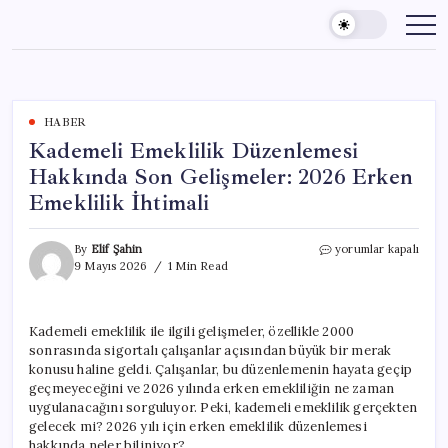
Skip
to
content
HABER
Kademeli Emeklilik Düzenlemesi
Hakkında Son Gelişmeler: 2026 Erken
Emeklilik İhtimali
Kademeli
By
Elif Şahin
yorumlar kapalı
Emeklilik
9 Mayıs 2026
1 Min Read
Düzenlemesi
Hakkında
Son
Kademeli emeklilik ile ilgili gelişmeler, özellikle 2000
Gelişmeler:
sonrasında sigortalı çalışanlar açısından büyük bir merak
2026
Erken
konusu haline geldi. Çalışanlar, bu düzenlemenin hayata geçip
Emeklilik
geçmeyeceğini ve 2026 yılında erken emekliliğin ne zaman
İhtimali
uygulanacağını sorguluyor. Peki, kademeli emeklilik gerçekten
için
gelecek mi? 2026 yılı için erken emeklilik düzenlemesi
hakkında neler biliniyor?