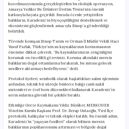
koordinasyonunda gerçekleştirilen bu ekolojik operasyon,
Amasya Yedikır Su Ürünleri Üretim Tesisi’nin önemli
katkısıyla hayata geçirildi. Burada özenle yetiştirilen
balıkların, Karadeniz’in biyoçeşitliliğini desteklemek ve
ekosistemi güçlendirmek amacıyla Sinop’a gönderildiği
belirtildi.
Törende konuşan Sinop Tarım ve Orman İl Müdür Vekili Haci
Yusuf Parlak, Türkiye’nin su kaynaklarının korunmasının
önemine dikkat çekerek, “Su kaynaklarımızın zenginliğini
korumak en öncelikli görevimiz. Koruma altındaki mersin
balıklarını doğal ortamlarına bırakarak, bu mirası gelecek
nesillere aktarmayı hedefliyoruz.” dedi.
Protokol üyeleri, sembolik olarak başlattıkları salım işleminin
ardından, teknik bir süreçle binlerce balığı canlı nakil
sistemleri ve özel boru düzenekleri kullanarak Karadeniz’in
serin sularına güvenli bir şekilde bıraktı.
Etkinliğe Gerze Kaymakamı Yıldız Büyüker, MERKODER
Yönetim Kurulu Başkanı Prof. Dr. Serap Ustaoğlu, Tırıl İlçe
protokolü, balıkçılar ve teknik ekipler katıldı. Bu önemli adım,
Karadeniz’in “yaşayan fosilleri” olarak bilinen mersin
balıklarının popülasyonunu artırmayı ve bölgede doğal