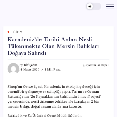
Skip
to
content
EĞITIM
Karadeniz’de Tarihi Anlar: Nesli
Tükenmekte Olan Mersin Balıkları
Doğaya Salındı
Karadeniz’de
By
Elif Şahin
yorumlar kapalı
Tarihi
14 Mayıs 2026
1 Min Read
Anlar:
Nesli
Tükenmekte
Sinop’un Gerze ilçesi, Karadeniz’in ekolojik geleceği için
Olan
önemli bir gelişmeye ev sahipliği yaptı. Tarım ve Orman
Mersin
Balıkları
Bakanlığı’nın “Su Kaynaklarının Balıklandırılması Projesi”
Doğaya
çerçevesinde, nesli tükenme tehlikesiyle karşılaşan 2 bin
Salındı
mersin balığı, doğal yaşam alanlarına kavuştu.
için
Balıkçılık ve Su Ürünleri Genel Müdürlüğü’nün