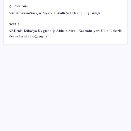
Previous
Murat Kurum’un Çin Ziyareti: Akıllı Şehirler İçin İş Birliği
Next
ABD’nin Küba’ya Uyguladığı Abluka Sürek Kazandırıyor: Ülke Elektrik
Kesintileriyle Boğuşuyor
SON YAZILAR
Mafia: The Old Country için Man of Honor Gümbür
Gümbür Geliyor
Çorbaya eklenen o baharat damarları temizliyor!