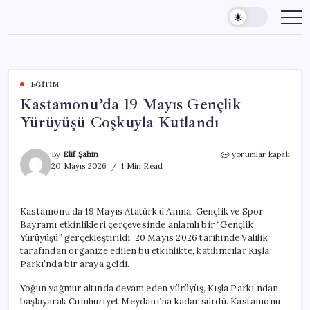
Skip
to
content
EĞITIM
Kastamonu’da 19 Mayıs Gençlik
Yürüyüşü Coşkuyla Kutlandı
Kastamonu’da
By
Elif Şahin
yorumlar kapalı
19
20 Mayıs 2026
1 Min Read
Mayıs
Gençlik
Yürüyüşü
Kastamonu’da 19 Mayıs Atatürk’ü Anma, Gençlik ve Spor
Coşkuyla
Bayramı etkinlikleri çerçevesinde anlamlı bir “Gençlik
Kutlandı
için
Yürüyüşü” gerçekleştirildi. 20 Mayıs 2026 tarihinde Valilik
tarafından organize edilen bu etkinlikte, katılımcılar Kışla
Parkı’nda bir araya geldi.
Yoğun yağmur altında devam eden yürüyüş, Kışla Parkı’ndan
başlayarak Cumhuriyet Meydanı’na kadar sürdü. Kastamonu