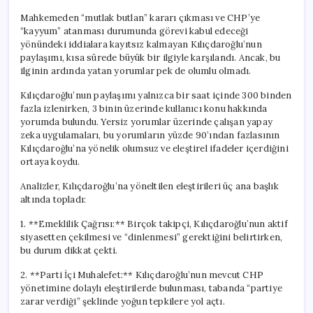
Mahkemeden “mutlak butlan” kararı çıkması ve CHP’ye
“kayyum” atanması durumunda görevi kabul edeceği
yönündeki iddialara kayıtsız kalmayan Kılıçdaroğlu’nun
paylaşımı, kısa sürede büyük bir ilgiyle karşılandı. Ancak, bu
ilginin ardında yatan yorumlar pek de olumlu olmadı.
Kılıçdaroğlu’nun paylaşımı yalnızca bir saat içinde 300 binden
fazla izlenirken, 3 binin üzerinde kullanıcı konu hakkında
yorumda bulundu. Yersiz yorumlar üzerinde çalışan yapay
zeka uygulamaları, bu yorumların yüzde 90’ından fazlasının
Kılıçdaroğlu’na yönelik olumsuz ve eleştirel ifadeler içerdiğini
ortaya koydu.
Analizler, Kılıçdaroğlu’na yöneltilen eleştirileri üç ana başlık
altında topladı:
1. **Emeklilik Çağrısı:** Birçok takipçi, Kılıçdaroğlu’nun aktif
siyasetten çekilmesi ve “dinlenmesi” gerektiğini belirtirken,
bu durum dikkat çekti.
2. **Parti İçi Muhalefet:** Kılıçdaroğlu’nun mevcut CHP
yönetimine dolaylı eleştirilerde bulunması, tabanda “partiye
zarar verdiği” şeklinde yoğun tepkilere yol açtı.