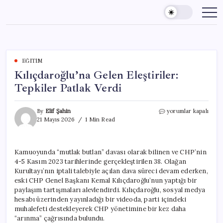
Skip
to
content
EĞITIM
Kılıçdaroğlu’na Gelen Eleştiriler:
Tepkiler Patlak Verdi
Kılıçdaroğlu’na
By
Elif Şahin
yorumlar kapalı
Gelen
21 Mayıs 2026
1 Min Read
Eleştiriler:
Tepkiler
Patlak
Kamuoyunda “mutlak butlan” davası olarak bilinen ve CHP’nin
Verdi
4-5 Kasım 2023 tarihlerinde gerçekleştirilen 38. Olağan
için
Kurultayı’nın iptali talebiyle açılan dava süreci devam ederken,
eski CHP Genel Başkanı Kemal Kılıçdaroğlu’nun yaptığı bir
paylaşım tartışmaları alevlendirdi. Kılıçdaroğlu, sosyal medya
hesabı üzerinden yayınladığı bir videoda, parti içindeki
muhalefeti destekleyerek CHP yönetimine bir kez daha
“arınma” çağrısında bulundu.