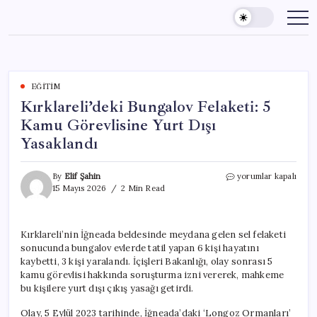
Skip
to
content
EĞITIM
Kırklareli’deki Bungalov Felaketi: 5
Kamu Görevlisine Yurt Dışı
Yasaklandı
Kırklareli’deki
By
Elif Şahin
yorumlar kapalı
Bungalov
15 Mayıs 2026
2 Min Read
Felaketi:
5
Kamu
Kırklareli’nin İğneada beldesinde meydana gelen sel felaketi
Görevlisine
sonucunda bungalov evlerde tatil yapan 6 kişi hayatını
Yurt
Dışı
kaybetti, 3 kişi yaralandı. İçişleri Bakanlığı, olay sonrası 5
Yasaklandı
kamu görevlisi hakkında soruşturma izni vererek, mahkeme
için
bu kişilere yurt dışı çıkış yasağı getirdi.
Olay, 5 Eylül 2023 tarihinde, İğneada’daki ‘Longoz Ormanları’