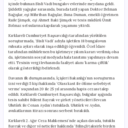
içinde bulunan Sisli Vadi bungalov evlerinde meydana geldi.
Şiddetli yağışlar sırasında, burada tatil yapan Doktor Selman
Bağışlar, eşi Mihriban Bağışlar, Suna Duman, emekli öğretmen
Raile Şimşek, eşi Ahmet Baki Şimşek ve tesis müdürü Ümit
Solmaz sel sularına kapılarak yaşamını yitirdi.
Kırklareli Cumhuriyet Başsavcılığı tarafından yürütülen
soruşturmada, ‘Sisli Vadi’ adıyla işletilen 18 bungalovun
ruhsata aykırı olarak inşa edildiği öğrenildi. Özel İdare
tarafından mühürlenen bu işletmeye yıkım kararı verilmiş olsa
da, işletmenin sosyal medyada hala tanıtımı yapılmaya devam
etti. Tesisin vergi levhasında faaliyet alanı ‘karma çiftlik’
olarak gösterildiği belirlendi.
Davanın ilk duruşmasında, İçişleri Bakanlığı’nın soruşturma
izni verdiği 5 kişi hakkında ‘Olası kast ile ölüme sebebiyet
verme’ suçundan 20 ile 25 yıl arasında hapis cezası talep
edildi. Kırklareli Cumhuriyet Başsavcılığı, bulgular ışığında
tesis sahibi Bülent Bayrak ve şirket yöneticileri Sevcan
Ulutürk ile Cenan Aydın’ı tutukladı. Ulutürk ve Aydın,
avukatlarının itirazı sonrası serbest bırakıldı.
Kırklareli 2. Ağır Ceza Mahkemesi’nde açılan davada, tutuklu
Bayrak ve diğer yöneticiler hakkında ‘Bilinçli taksirle birden