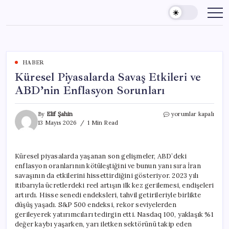
Skip
to
content
HABER
Küresel Piyasalarda Savaş Etkileri ve
ABD’nin Enflasyon Sorunları
Küresel
By
Elif Şahin
yorumlar kapalı
Piyasalarda
13 Mayıs 2026
1 Min Read
Savaş
Etkileri
ve
Küresel piyasalarda yaşanan son gelişmeler, ABD’deki
ABD’nin
enflasyon oranlarının kötüleştiğini ve bunun yanı sıra İran
Enflasyon
Sorunları
savaşının da etkilerini hissettirdiğini gösteriyor. 2023 yılı
için
itibarıyla ücretlerdeki reel artışın ilk kez gerilemesi, endişeleri
artırdı. Hisse senedi endeksleri, tahvil getirileriyle birlikte
düşüş yaşadı. S&P 500 endeksi, rekor seviyelerden
gerileyerek yatırımcıları tedirgin etti. Nasdaq 100, yaklaşık %1
değer kaybı yaşarken, yarı iletken sektörünü takip eden