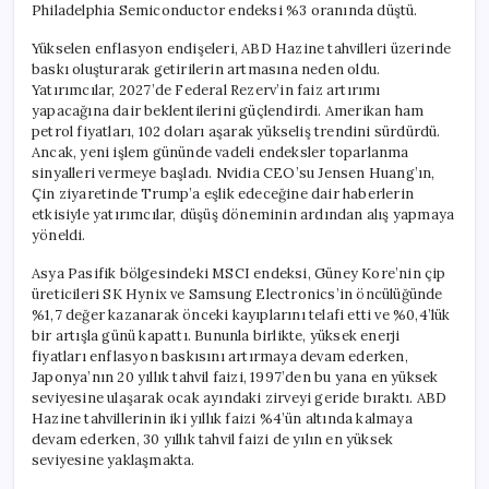
Philadelphia Semiconductor endeksi %3 oranında düştü.
Yükselen enflasyon endişeleri, ABD Hazine tahvilleri üzerinde
baskı oluşturarak getirilerin artmasına neden oldu.
Yatırımcılar, 2027’de Federal Rezerv’in faiz artırımı
yapacağına dair beklentilerini güçlendirdi. Amerikan ham
petrol fiyatları, 102 doları aşarak yükseliş trendini sürdürdü.
Ancak, yeni işlem gününde vadeli endeksler toparlanma
sinyalleri vermeye başladı. Nvidia CEO’su Jensen Huang’ın,
Çin ziyaretinde Trump’a eşlik edeceğine dair haberlerin
etkisiyle yatırımcılar, düşüş döneminin ardından alış yapmaya
yöneldi.
Asya Pasifik bölgesindeki MSCI endeksi, Güney Kore’nin çip
üreticileri SK Hynix ve Samsung Electronics’in öncülüğünde
%1,7 değer kazanarak önceki kayıplarını telafi etti ve %0,4’lük
bir artışla günü kapattı. Bununla birlikte, yüksek enerji
fiyatları enflasyon baskısını artırmaya devam ederken,
Japonya’nın 20 yıllık tahvil faizi, 1997’den bu yana en yüksek
seviyesine ulaşarak ocak ayındaki zirveyi geride bıraktı. ABD
Hazine tahvillerinin iki yıllık faizi %4’ün altında kalmaya
devam ederken, 30 yıllık tahvil faizi de yılın en yüksek
seviyesine yaklaşmakta.