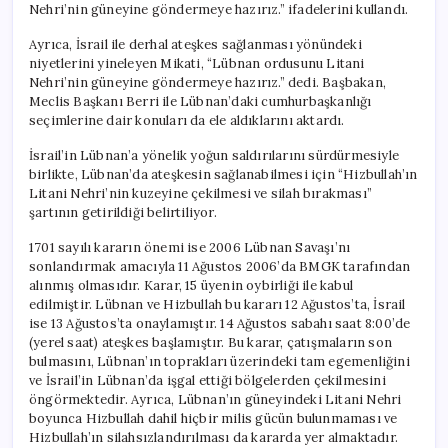
Nehri’nin güneyine göndermeye hazırız.” ifadelerini kullandı.
Ayrıca, İsrail ile derhal ateşkes sağlanması yönündeki
niyetlerini yineleyen Mikati, “Lübnan ordusunu Litani
Nehri’nin güneyine göndermeye hazırız.” dedi. Başbakan,
Meclis Başkanı Berri ile Lübnan’daki cumhurbaşkanlığı
seçimlerine dair konuları da ele aldıklarını aktardı.
İsrail’in Lübnan’a yönelik yoğun saldırılarını sürdürmesiyle
birlikte, Lübnan’da ateşkesin sağlanabilmesi için “Hizbullah’ın
Litani Nehri’nin kuzeyine çekilmesi ve silah bırakması”
şartının getirildiği belirtiliyor.
1701 sayılı kararın önemi ise 2006 Lübnan Savaşı’nı
sonlandırmak amacıyla 11 Ağustos 2006’da BMGK tarafından
alınmış olmasıdır. Karar, 15 üyenin oybirliği ile kabul
edilmiştir. Lübnan ve Hizbullah bu kararı 12 Ağustos’ta, İsrail
ise 13 Ağustos’ta onaylamıştır. 14 Ağustos sabahı saat 8:00’de
(yerel saat) ateşkes başlamıştır. Bu karar, çatışmaların son
bulmasını, Lübnan’ın toprakları üzerindeki tam egemenliğini
ve İsrail’in Lübnan’da işgal ettiği bölgelerden çekilmesini
öngörmektedir. Ayrıca, Lübnan’ın güneyindeki Litani Nehri
boyunca Hizbullah dahil hiçbir milis gücün bulunmaması ve
Hizbullah’ın silahsızlandırılması da kararda yer almaktadır.