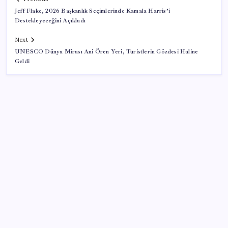
Jeff Flake, 2026 Başkanlık Seçimlerinde Kamala Harris’i
Destekleyeceğini Açıkladı
Next
UNESCO Dünya Mirası Ani Ören Yeri, Turistlerin Gözdesi Haline
Geldi
SON YAZILAR
Artık çalışan primi tazminata yansıyacak
ABD, İran-Umman anlaşması sonrası ablukayı
kaldıracak