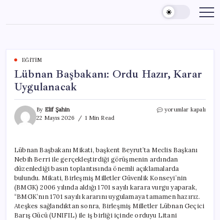
Skip
to
content
EĞITIM
Lübnan Başbakanı: Ordu Hazır, Karar
Uygulanacak
Lübnan
By
Elif Şahin
yorumlar kapalı
Başbakanı:
22 Mayıs 2026
1 Min Read
Ordu
Hazır,
Karar
Lübnan Başbakanı Mikati, başkent Beyrut’ta Meclis Başkanı
Uygulanacak
Nebih Berri ile gerçekleştirdiği görüşmenin ardından
için
düzenlediği basın toplantısında önemli açıklamalarda
bulundu. Mikati, Birleşmiş Milletler Güvenlik Konseyi’nin
(BMGK) 2006 yılında aldığı 1701 sayılı karara vurgu yaparak,
“BMGK’nın 1701 sayılı kararını uygulamaya tamamen hazırız.
Ateşkes sağlandıktan sonra, Birleşmiş Milletler Lübnan Geçici
Barış Gücü (UNIFIL) ile iş birliği içinde orduyu Litani