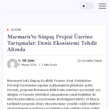
Skip
to
content
EĞITIM
Marmaris’te Sinpaş Projesi Üzerine
Tartışmalar: Deniz Ekosistemi Tehdit
Altında
Marmaris’te
By
Elif Şahin
yorumlar kapalı
Sinpaş
17 Mayıs 2026
2 Min Read
Projesi
Üzerine
Tartışmalar:
Marmaris’teki Sinpaş Kızılbük Projesi, Kent Politikaları
Deniz
Derneği tarafından yapılan açıklamalarla gündeme geldi.
Ekosistemi
Tehdit
Dernek, projenin Marmaris Milli Parkı sınırları içerisinde yer
Altında
aldığını ve burada yürütülen çalışmaların yasal boşluklar ile
için
idari kayıtsızlıklar çerçevesinde ilerlediğini belirtti. 16 Mayıs
tarihinde projenin deniz ekosistemine yönelik ciddi tehditler
oluşturduğunu kanıtlayan görüntüler elde edildiği ifade edildi.