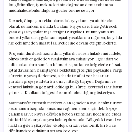
Bu görüntüler, iş makinelerinin doğrudan deniz tabanına
müdahalede bulunduğunu gözler önüne seriyor.
Dernek, Sinpaş’ın reklamlarında kıyıyı kamuya ait bir alan
olarak sunarken, sahada bu alanı ‘kişiye özel’ hale getirecek
yasa dışı altyapılar inşa ettiğini vurguladı. Bunun yanı sıra,
önceki yıllarda uygulanan inşaat yasaklarına rağmen, bu yıl da
hiç çekinmeden inşaat faaliyetlerine devam ettiğini belirtti.
Projenin durdurulması adına yıllardır süren hukuki mücadele,
bürokratik engellerle yavaşlatılmaya çalışılıyor. İlgili idari ve
adli makamlara sunulan bilimsel raporlar ve belgelerle ruhsat
iptal davasının Danıştay’da bekletildiği bilgisi paylaşıldı. Yargı
sürecinin yavaş ilerlemesi, sahada telafisi zor hasarlar
yaratan projeye adeta bir onay niteliği taşıyor. Doğanın ve
kentsel hukukun göz ardı edildiği bu süreç, çevresel tahribatın
yalnızca Kızılkum bölgesi ile sınırlı olmadığını gösteriyor.
Marmaris’in turistik merkezi olan İçmeler Koyu, henüz turizm
sezonunun başında olmasına rağmen, deniz içindeki kepçe
çalışmaları ve kıyıya dökülen beton sızıntıları nedeniyle ciddi
bir kirlilikle karşı karşıya kalmış durumda. Bölgedeki esnaf ve
halktan gelen şikayetler, ekolojik krizin ekonomik bir krize
dönüşmekte olduğunu ortaya koyuyor.