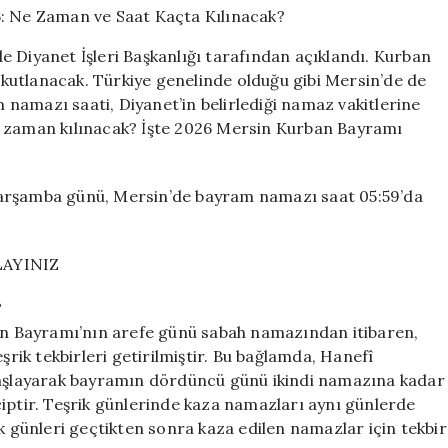
Saati
2026:
 Diyanet İşleri Başkanlığı tarafından açıklandı. Kurban
Ne
kutlanacak. Türkiye genelinde olduğu gibi Mersin’de de
Zaman
namazı saati, Diyanet’in belirlediği namaz vakitlerine
ve
Saat
e zaman kılınacak? İşte 2026 Mersin Kurban Bayramı
Kaçta
Kılınacak?
için
Çarşamba günü, Mersin’de bayram namazı saat 05:59’da
LAYINIZ
?
ban Bayramı’nın arefe günü sabah namazından itibaren,
ik tekbirleri getirilmiştir. Bu bağlamda, Hanefî
şlayarak bayramın dördüncü günü ikindi namazına kadar
ciptir. Teşrik günlerinde kaza namazları aynı günlerde
şrik günleri geçtikten sonra kaza edilen namazlar için tekbir