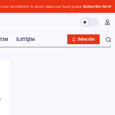
o our newsletter & never miss our best posts.
Subscribe Now!
TIM
İLETİŞİM
Subscribe
SON YAZILAR
ı
ABD, İran-Umman anlaşması sonrası
ablukayı kaldıracak