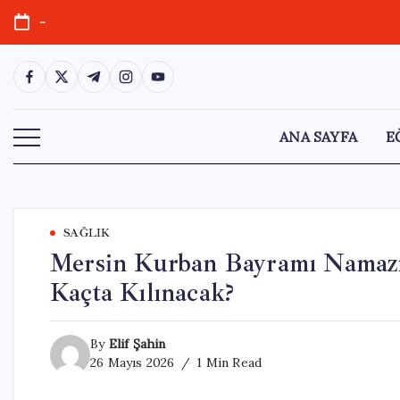
Skip
-
to
content
https://www.facebook.com/
https://twitter.com/
https://t.me/
https://www.instagram.com/
https://youtube.com/
ANA SAYFA
E
SAĞLIK
Mersin Kurban Bayramı Namazı
Kaçta Kılınacak?
By
Elif Şahin
26 Mayıs 2026
1 Min Read