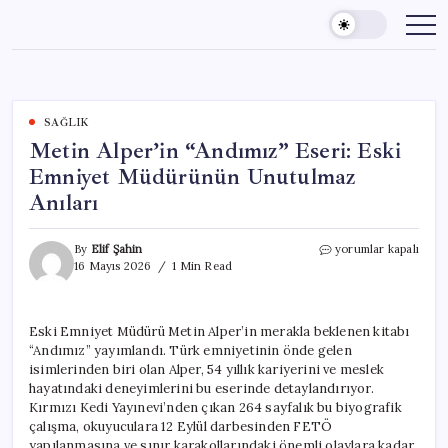
Skip
to
content
SAĞLIK
Metin Alper’in “Andımız” Eseri: Eski
Emniyet Müdürünün Unutulmaz
Anıları
Metin
By
Elif Şahin
yorumlar kapalı
Alper’in
16 Mayıs 2026
1 Min Read
“Andımız”
Eseri:
Eski
Eski Emniyet Müdürü Metin Alper’in merakla beklenen kitabı
Emniyet
“Andımız” yayımlandı. Türk emniyetinin önde gelen
Müdürünün
Unutulmaz
isimlerinden biri olan Alper, 54 yıllık kariyerini ve meslek
Anıları
hayatındaki deneyimlerini bu eserinde detaylandırıyor.
için
Kırmızı Kedi Yayınevi’nden çıkan 264 sayfalık bu biyografik
çalışma, okuyuculara 12 Eylül darbesinden FETÖ
yapılanmasına ve sınır karakollarındaki önemli olaylara kadar