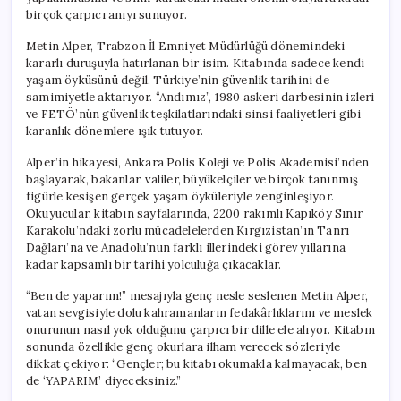
birçok çarpıcı anıyı sunuyor.
Metin Alper, Trabzon İl Emniyet Müdürlüğü dönemindeki
kararlı duruşuyla hatırlanan bir isim. Kitabında sadece kendi
yaşam öyküsünü değil, Türkiye’nin güvenlik tarihini de
samimiyetle aktarıyor. “Andımız”, 1980 askeri darbesinin izleri
ve FETÖ’nün güvenlik teşkilatlarındaki sinsi faaliyetleri gibi
karanlık dönemlere ışık tutuyor.
Alper’in hikayesi, Ankara Polis Koleji ve Polis Akademisi’nden
başlayarak, bakanlar, valiler, büyükelçiler ve birçok tanınmış
figürle kesişen gerçek yaşam öyküleriyle zenginleşiyor.
Okuyucular, kitabın sayfalarında, 2200 rakımlı Kapıköy Sınır
Karakolu’ndaki zorlu mücadelelerden Kırgızistan’ın Tanrı
Dağları’na ve Anadolu’nun farklı illerindeki görev yıllarına
kadar kapsamlı bir tarihi yolculuğa çıkacaklar.
“Ben de yaparım!” mesajıyla genç nesle seslenen Metin Alper,
vatan sevgisiyle dolu kahramanların fedakârlıklarını ve meslek
onurunun nasıl yok olduğunu çarpıcı bir dille ele alıyor. Kitabın
sonunda özellikle genç okurlara ilham verecek sözleriyle
dikkat çekiyor: “Gençler; bu kitabı okumakla kalmayacak, ben
de ‘YAPARIM’ diyeceksiniz.”