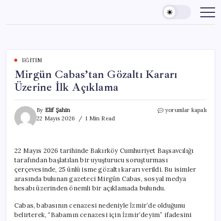
Skip
to
content
EĞITIM
Mirgün Cabas’tan Gözaltı Kararı
Üzerine İlk Açıklama
Mirgün
By
Elif Şahin
yorumlar kapalı
Cabas’tan
22 Mayıs 2026
1 Min Read
Gözaltı
Kararı
Üzerine
22 Mayıs 2026 tarihinde Bakırköy Cumhuriyet Başsavcılığı
İlk
tarafından başlatılan bir uyuşturucu soruşturması
Açıklama
için
çerçevesinde, 25 ünlü isme gözaltı kararı verildi. Bu isimler
arasında bulunan gazeteci Mirgün Cabas, sosyal medya
hesabı üzerinden önemli bir açıklamada bulundu.
Cabas, babasının cenazesi nedeniyle İzmir’de olduğunu
belirterek, “Babamın cenazesi için İzmir’deyim” ifadesini