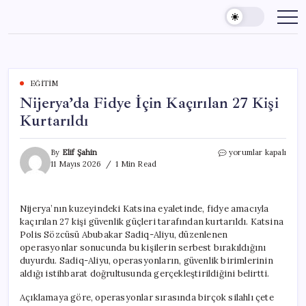
Skip
to
content
EĞITIM
Nijerya’da Fidye İçin Kaçırılan 27 Kişi
Kurtarıldı
Nijerya’da
By
Elif Şahin
yorumlar kapalı
Fidye
11 Mayıs 2026
1 Min Read
İçin
Kaçırılan
27
Nijerya’nın kuzeyindeki Katsina eyaletinde, fidye amacıyla
Kişi
kaçırılan 27 kişi güvenlik güçleri tarafından kurtarıldı. Katsina
Kurtarıldı
için
Polis Sözcüsü Abubakar Sadiq-Aliyu, düzenlenen
operasyonlar sonucunda bu kişilerin serbest bırakıldığını
duyurdu. Sadiq-Aliyu, operasyonların, güvenlik birimlerinin
aldığı istihbarat doğrultusunda gerçekleştirildiğini belirtti.
Açıklamaya göre, operasyonlar sırasında birçok silahlı çete