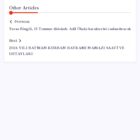
Other Articles
Previous
Yavuz Bingöl, 15 Temmuz dizisinde Adil Öksüz karakterini canlandıracak
Next
2026 YILI BATMAN KURBAN BAYRAMI NAMAZI SAATİ VE
DETAYLARI
SON YAZILAR
Mafia: The Old Country için Man of Honor Gümbür