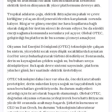
soğuk su arasındaki sıcaklık farkını kullanarak kesintisiz
için
elektrik üreten dünyanın ilk yüzer platformunu devreye aldı.
Tropikal adaların çoğu, elektrik ihtiyaçlarını pahalı ve çevre
kirliliğine yol açan dizel jeneratörlerden karşılamak zorunda
kalıyor. Rüzgar ve güneş enerjisi ise hava koşullarına bağlı
olarak dalgalı bir üretim süreci ile devam ediyor, bu da sürekli
enerji sağlama konusunda sorunlara yol açıyor. Global OTEC,
geliştirdiği bu platform ile bu sorunu çözmeyi amaçlıyor.
Okyanus Isıl Enerjisi Dönüşümü (OTEC) teknolojisiyle çalışan
bu sistem, yüzeydeki sıcak suyu düşük sıcaklıklarda kaynatan
özel bir sıvıyı buharlaştırarak türbini döndürüyor. Sonrasında,
derin su kaynağından çekilen soğuk su, bu buharı sıvıya
dönüştürüyor. Bu kapalı devre sistemi sayesinde, platform
yılın her günü, her saatinde elektrik üretebiliyor.
OTEC teknolojisi daha önce var olsa da, önceki kara tabanlı
prototipler, derin sulardan kıyıya soğuk su taşıyabilmek için
uzun boru hatları gerektiriyordu. Bu durum maliyetleri
artırdığı için ticari olarak başarılı olamamıştı. Global OTEC,
doğrudan okyanus ortasına yerleştirerek boru hattı ihtiyacını
yüzde 80 oranında azaltmayı başardı. Şirketin kurucusu ve
CEO’su Dan Grech, bu durumu “teknolojinin laboratuvar