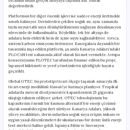
ortamlarından gerçek dünyaya taşınma anı” olarak
değerlendirdi.
Platformun bir diğer önemli işlevi ise sadece enerji üretmekle
sınırlı kalmıyor. Derinlerden çekilen soğuk su, aynı zamanda
tuzlu suyun tatlı suya dönüştürülmesini sağlayan desalinasyon
sürecinde de kullanılmakta. Böylelikle, tek bir altyapı ile
adalara hem elektrik hem de içme suyu sağlanabiliyor. Ayrıca,
sistem karbon emisyonu üretmiyor. Kasırgalara dayanıklı bir
tasarımla inşa edilen platform, şu anda Kanarya Adaları’ndaki
PLOCAN test sahasında aktif olarak hizmet vermekte. Avrupa
konsorsiyumu PLOTEC tarafından finanse edilen bu proje,
İspanyol hükümeti ve yerel yönetimlerin işbirliğiyle hayata
geçirildi.
Global OTEC, bu prototipi ticari ölçeğe taşımak amacıyla ilk
ticari enerji modülünü Hawaii’ye kurmayı planlıyor. Tropikal
adalarda mevcut dizel jeneratör kapasitesinin 25 gigavata
ulaştığı tahmin ediliyor; şirket, OTEC teknolojisinin bu
kapasitenin önemli bir kısmını alternatif bir enerji çözümü
olarak sunabileceğini ileri sürüyor. Kanarya Adaları, yüksek
yüzey sıcaklıkları, derin sulardan soğuk suya erişim imkanı ve
uygun yasal düzenlemeleri ile uluslararası bir deniz üstü enerji
test merkezi haline geldi. İspanya Bilim ve İnovasyon