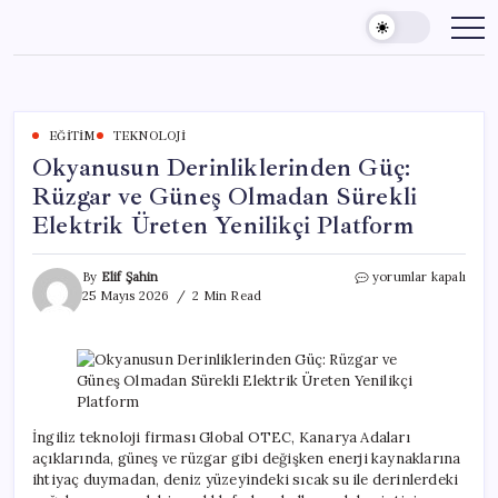
Skip
to
content
EĞITIM
TEKNOLOJI
Okyanusun Derinliklerinden Güç:
Rüzgar ve Güneş Olmadan Sürekli
Elektrik Üreten Yenilikçi Platform
Okyanusun
By
Elif Şahin
yorumlar kapalı
Derinliklerinden
25 Mayıs 2026
2 Min Read
Güç:
Rüzgar
ve
Güneş
Olmadan
Sürekli
Elektrik
İngiliz teknoloji firması Global OTEC, Kanarya Adaları
Üreten
açıklarında, güneş ve rüzgar gibi değişken enerji kaynaklarına
Yenilikçi
ihtiyaç duymadan, deniz yüzeyindeki sıcak su ile derinlerdeki
Platform