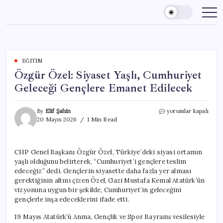
Skip
to
content
EĞITIM
Özgür Özel: Siyaset Yaşlı, Cumhuriyet
Geleceği Gençlere Emanet Edilecek
Özgür
By
Elif Şahin
yorumlar kapalı
Özel:
20 Mayıs 2026
1 Min Read
Siyaset
Yaşlı,
Cumhuriyet
CHP Genel Başkanı Özgür Özel, Türkiye’deki siyasi ortamın
Geleceği
yaşlı olduğunu belirterek, “Cumhuriyet’i gençlere teslim
Gençlere
Emanet
edeceğiz” dedi. Gençlerin siyasette daha fazla yer alması
Edilecek
gerektiğinin altını çizen Özel, Gazi Mustafa Kemal Atatürk’ün
için
vizyonuna uygun bir şekilde, Cumhuriyet’in geleceğini
gençlerle inşa edeceklerini ifade etti.
19 Mayıs Atatürk’ü Anma, Gençlik ve Spor Bayramı vesilesiyle