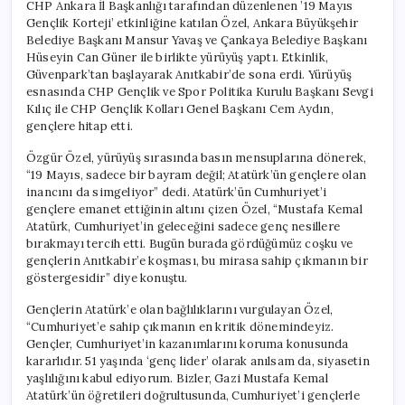
CHP Ankara İl Başkanlığı tarafından düzenlenen ’19 Mayıs
Gençlik Korteji’ etkinliğine katılan Özel, Ankara Büyükşehir
Belediye Başkanı Mansur Yavaş ve Çankaya Belediye Başkanı
Hüseyin Can Güner ile birlikte yürüyüş yaptı. Etkinlik,
Güvenpark’tan başlayarak Anıtkabir’de sona erdi. Yürüyüş
esnasında CHP Gençlik ve Spor Politika Kurulu Başkanı Sevgi
Kılıç ile CHP Gençlik Kolları Genel Başkanı Cem Aydın,
gençlere hitap etti.
Özgür Özel, yürüyüş sırasında basın mensuplarına dönerek,
“19 Mayıs, sadece bir bayram değil; Atatürk’ün gençlere olan
inancını da simgeliyor” dedi. Atatürk’ün Cumhuriyet’i
gençlere emanet ettiğinin altını çizen Özel, “Mustafa Kemal
Atatürk, Cumhuriyet’in geleceğini sadece genç nesillere
bırakmayı tercih etti. Bugün burada gördüğümüz coşku ve
gençlerin Anıtkabir’e koşması, bu mirasa sahip çıkmanın bir
göstergesidir” diye konuştu.
Gençlerin Atatürk’e olan bağlılıklarını vurgulayan Özel,
“Cumhuriyet’e sahip çıkmanın en kritik dönemindeyiz.
Gençler, Cumhuriyet’in kazanımlarını koruma konusunda
kararlıdır. 51 yaşında ‘genç lider’ olarak anılsam da, siyasetin
yaşlılığını kabul ediyorum. Bizler, Gazi Mustafa Kemal
Atatürk’ün öğretileri doğrultusunda, Cumhuriyet’i gençlerle