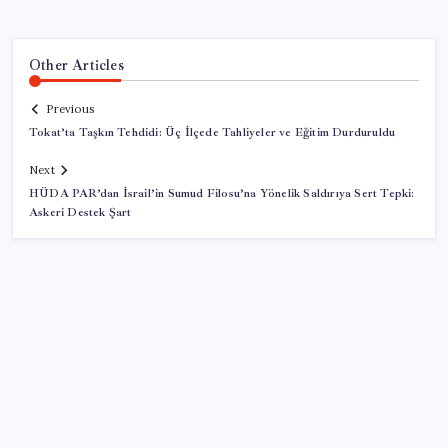
Other Articles
Previous
Tokat’ta Taşkın Tehdidi: Üç İlçede Tahliyeler ve Eğitim Durduruldu
Next
HÜDA PAR’dan İsrail’in Sumud Filosu’na Yönelik Saldırıya Sert Tepki:
Askeri Destek Şart
SON YAZILAR