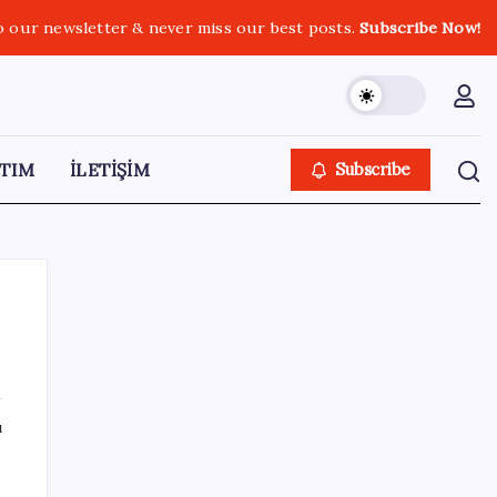
o our newsletter & never miss our best posts.
Subscribe Now!
TIM
İLETİŞİM
Subscribe
SON YAZILAR
ı
Mafia: The Old Country için Man of Honor
Gümbür Gümbür Geliyor