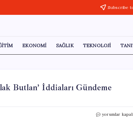
Subscribe t
ĞİTİM
EKONOMİ
SAĞLIK
TEKNOLOJİ
TANI
lak Butlan’ İddiaları Gündeme
Özkan
yorumlar kapal
Yalım’ın
İfadesinde
‘Mutlak