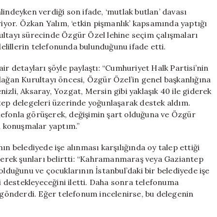
Butlan’
lindeyken verdiği son ifade, ‘mutlak butlan’ davası
İddiaları
riyor. Özkan Yalım, ‘etkin pişmanlık’ kapsamında yaptığı
Gündeme
ultayı sürecinde Özgür Özel lehine seçim çalışmaları
Geldi
delillerin telefonunda bulunduğunu ifade etti.
için
ir detayları şöyle paylaştı: “Cumhuriyet Halk Partisi’nin
lağan Kurultayı öncesi, Özgür Özel’in genel başkanlığına
zli, Aksaray, Yozgat, Mersin gibi yaklaşık 40 ile giderek
p delegeleri üzerinde yoğunlaşarak destek aldım.
lefonla görüşerek, değişimin şart olduğuna ve Özgür
ci konuşmalar yaptım.”
ın belediyede işe alınması karşılığında oy talep ettiği
ererek şunları belirtti: “Kahramanmaraş veya Gaziantep
olduğunu ve çocuklarının İstanbul’daki bir belediyede işe
’i destekleyeceğini iletti. Daha sonra telefonuma
önderdi. Eğer telefonum incelenirse, bu delegenin