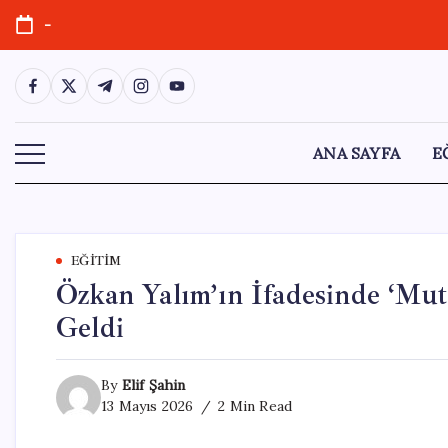
Skip
-
to
content
https://www.facebook.com/
https://twitter.com/
https://t.me/
https://www.instagram.com/
https://youtube.com/
ANA SAYFA
E
EĞITIM
Özkan Yalım’ın İfadesinde ‘Mut
Geldi
By
Elif Şahin
13 Mayıs 2026
2 Min Read