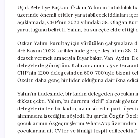
Uşak Belediye Başkanı Özkan Yalım’ın tutukluluk ha
üzerinde önemli etkiler yaratabilecek iddiaları içe
açıklamada, CHP’nin 2023 yılındaki 38. Olağan Kur
yürüttüğünü belirtti. Yalım, bu süreçte elde ettiği 
Özkan Yalım, kurultay için yürütülen çalışmalara da
4-5 Kasım 2023 tarihlerinde gerçekleştirilen 38. O
destek vermek amacıyla Diyarbakır, Van, Aydın, Deni
delegelerle görüştüm. Kahramanmaraş ve Gaziante
CHP’nin 1200 delegesinden 600-700’üyle bizzat te
Özel’in daha genç bir lider olduğuna dair ikna edi
Yalım’ın ifadesinde, bir kadın delegeden çocukların
dikkat çekti. Yalım, bu durumu “delil” olarak göst
delegelerinden bir kadın, uzun süredir parti üyesi 
alınmasını istediğini söyledi. Bu şartla Özgür Özel
çocuklarının özgeçmişlerini WhatsApp üzerinden g
çocuklarına ait CV’ler ve kimliği tespit edilecektir.”