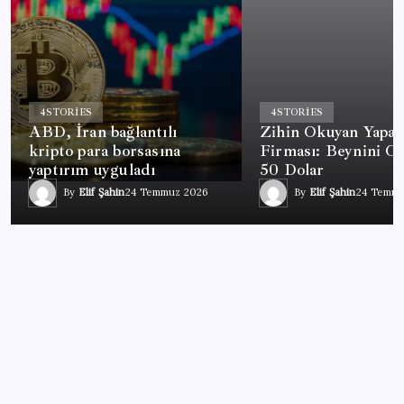
4
STORIES
4
STORIES
ABD, İran bağlantılı
Zihin Okuyan Yapay
kripto para borsasına
Firması: Beynini O
yaptırım uyguladı
50 Dolar
By
Elif Şahin
24 Temmuz 2026
By
Elif Şahin
24 Temmu