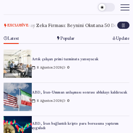
Skip
to
content
n Yapay Zeka Firması: Beynini Okutana 50 Dolar
7 Ağust
EXCLUSIVE
Latest
Popular
Update
Artık çalışan primi tazminata yansıyacak
8 Ağustos 2026
0
ABD, İran-Umman anlaşması sonrası ablukayı kaldıracak
8 Ağustos 2026
0
ABD, İran bağlantılı kripto para borsasına yaptırım
uyguladı