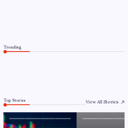
Artık çalışan primi tazminata
yansıyacak
By
Elif Şahin
8 Ağustos 2026
Trending
Artık çalışan primi tazminata yansıyacak
8 Ağustos 2026
0
Top Stories
View All Stories