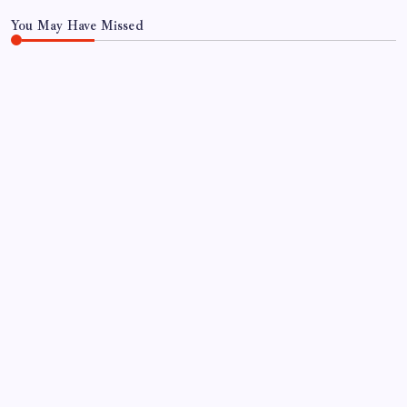
You May Have Missed
Artık çalışan primi tazminata yansıyacak
By
Elif Şahin