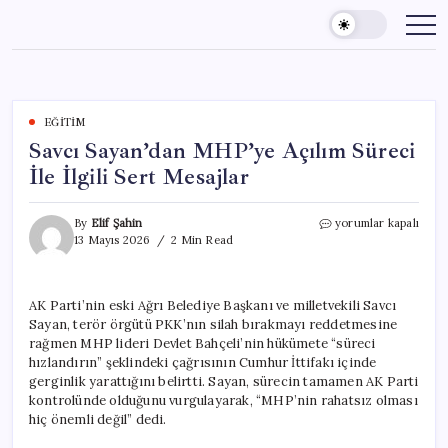
Skip
to
content
EĞITIM
Savcı Sayan’dan MHP’ye Açılım Süreci
İle İlgili Sert Mesajlar
Savcı
By
Elif Şahin
yorumlar kapalı
Sayan’dan
13 Mayıs 2026
2 Min Read
MHP’ye
Açılım
Süreci
AK Parti’nin eski Ağrı Belediye Başkanı ve milletvekili Savcı
İle
Sayan, terör örgütü PKK’nın silah bırakmayı reddetmesine
İlgili
Sert
rağmen MHP lideri Devlet Bahçeli’nin hükümete “süreci
Mesajlar
hızlandırın” şeklindeki çağrısının Cumhur İttifakı içinde
için
gerginlik yarattığını belirtti. Sayan, sürecin tamamen AK Parti
kontrolünde olduğunu vurgulayarak, “MHP’nin rahatsız olması
hiç önemli değil” dedi.