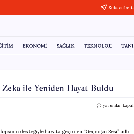
Subscribe t
ĞİTİM
EKONOMİ
SAĞLIK
TEKNOLOJİ
TANI
y Zeka ile Yeniden Hayat Buldu
Sinop’un
yorumlar kapal
Kültürel
Mirası
Yapay
Zeka
ojisinin desteğiyle hayata geçirilen “Geçmişin Sesi” adlı