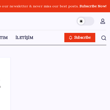
o our newsletter & never miss our best posts.
Subscribe Now!
TIM
İLETİŞİM
Subscribe
ı
SON YAZILAR
“Türkiye genelinde bugüne kadar 22,5
milyar liralık ödeme gerçekleştirdik”