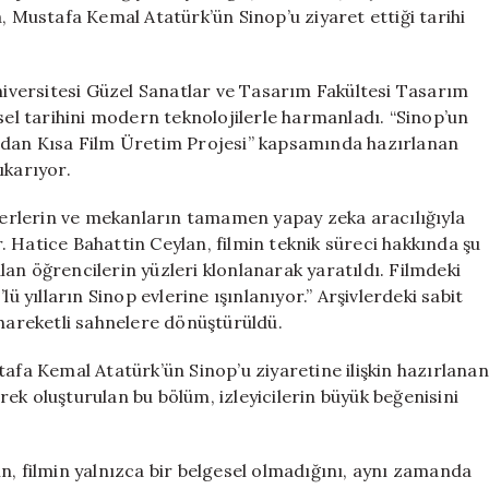
ile
, Mustafa Kemal Atatürk’ün Sinop’u ziyaret ettiği tarihi
Yeniden
Hayat
Buldu
Üniversitesi Güzel Sanatlar ve Tasarım Fakültesi Tasarım
için
sel tarihini modern teknolojilerle harmanladı. “Sinop’un
ından Kısa Film Üretim Projesi” kapsamında hazırlanan
çıkarıyor.
kterlerin ve mekanların tamamen yapay zeka aracılığıyla
 Hatice Bahattin Ceylan, filmin teknik süreci hakkında şu
 alan öğrencilerin yüzleri klonlanarak yaratıldı. Filmdeki
ü yılların Sinop evlerine ışınlanıyor.” Arşivlerdeki sabit
 hareketli sahnelere dönüştürüldü.
tafa Kemal Atatürk’ün Sinop’u ziyaretine ilişkin hazırlanan
ek oluşturulan bu bölüm, izleyicilerin büyük beğenisini
n, filmin yalnızca bir belgesel olmadığını, aynı zamanda