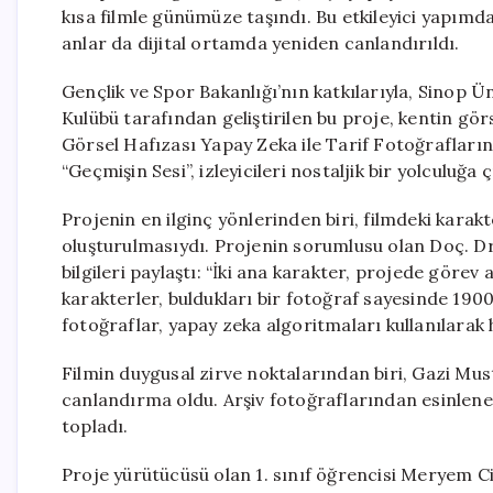
kısa filmle günümüze taşındı. Bu etkileyici yapımda
anlar da dijital ortamda yeniden canlandırıldı.
Gençlik ve Spor Bakanlığı’nın katkılarıyla, Sinop 
Kulübü tarafından geliştirilen bu proje, kentin gör
Görsel Hafızası Yapay Zeka ile Tarif Fotoğraflar
“Geçmişin Sesi”, izleyicileri nostaljik bir yolculuğa 
Projenin en ilginç yönlerinden biri, filmdeki kara
oluşturulmasıydı. Projenin sorumlusu olan Doç. Dr.
bilgileri paylaştı: “İki ana karakter, projede görev
karakterler, buldukları bir fotoğraf sayesinde 1900’l
fotoğraflar, yapay zeka algoritmaları kullanılarak
Filmin duygusal zirve noktalarından biri, Gazi Mus
canlandırma oldu. Arşiv fotoğraflarından esinlener
topladı.
Proje yürütücüsü olan 1. sınıf öğrencisi Meryem Ci