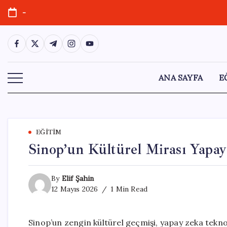
Skip
-
to
content
https://www.facebook.com/
https://twitter.com/
https://t.me/
https://www.instagram.com/
https://youtube.com/
ANA SAYFA
E
EĞITIM
Sinop’un Kültürel Mirası Yapa
By
Elif Şahin
12 Mayıs 2026
1 Min Read
Sinop’un zengin kültürel geçmişi, yapay zeka teknol