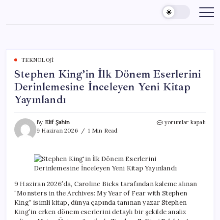
Skip
to
content
TEKNOLOJI
Stephen King’in İlk Dönem Eserlerini
Derinlemesine İnceleyen Yeni Kitap
Yayınlandı
Stephen
By
Elif Şahin
yorumlar kapalı
King’in
9 Haziran 2026
1 Min Read
İlk
Dönem
Eserlerini
Derinlemesine
İnceleyen
Yeni
9 Haziran 2026’da, Caroline Bicks tarafından kaleme alınan
Kitap
“Monsters in the Archives: My Year of Fear with Stephen
Yayınlandı
King” isimli kitap, dünya çapında tanınan yazar Stephen
için
King’in erken dönem eserlerini detaylı bir şekilde analiz