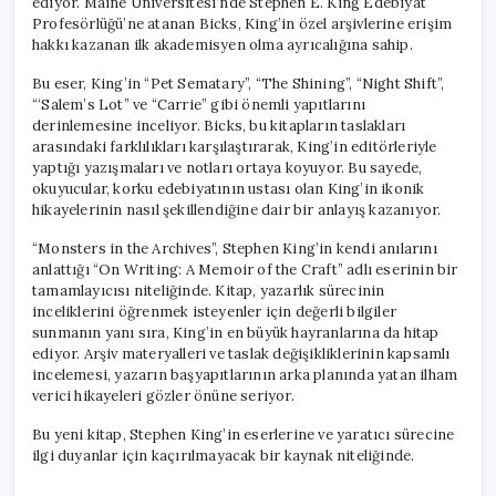
ediyor. Maine Üniversitesi’nde Stephen E. King Edebiyat
Profesörlüğü’ne atanan Bicks, King’in özel arşivlerine erişim
hakkı kazanan ilk akademisyen olma ayrıcalığına sahip.
Bu eser, King’in “Pet Sematary”, “The Shining”, “Night Shift”,
“‘Salem’s Lot” ve “Carrie” gibi önemli yapıtlarını
derinlemesine inceliyor. Bicks, bu kitapların taslakları
arasındaki farklılıkları karşılaştırarak, King’in editörleriyle
yaptığı yazışmaları ve notları ortaya koyuyor. Bu sayede,
okuyucular, korku edebiyatının ustası olan King’in ikonik
hikayelerinin nasıl şekillendiğine dair bir anlayış kazanıyor.
“Monsters in the Archives”, Stephen King’in kendi anılarını
anlattığı “On Writing: A Memoir of the Craft” adlı eserinin bir
tamamlayıcısı niteliğinde. Kitap, yazarlık sürecinin
inceliklerini öğrenmek isteyenler için değerli bilgiler
sunmanın yanı sıra, King’in en büyük hayranlarına da hitap
ediyor. Arşiv materyalleri ve taslak değişikliklerinin kapsamlı
incelemesi, yazarın başyapıtlarının arka planında yatan ilham
verici hikayeleri gözler önüne seriyor.
Bu yeni kitap, Stephen King’in eserlerine ve yaratıcı sürecine
ilgi duyanlar için kaçırılmayacak bir kaynak niteliğinde.