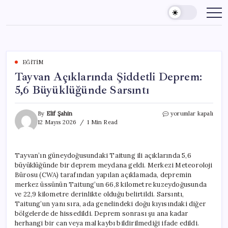
Skip
to
content
EĞITIM
Tayvan Açıklarında Şiddetli Deprem:
5,6 Büyüklüğünde Sarsıntı
Tayvan
By
Elif Şahin
yorumlar kapalı
Açıklarında
12 Mayıs 2026
1 Min Read
Şiddetli
Deprem:
5,6
Tayvan’ın güneydoğusundaki Taitung ili açıklarında 5,6
Büyüklüğünde
büyüklüğünde bir deprem meydana geldi. Merkezi Meteoroloji
Sarsıntı
için
Bürosu (CWA) tarafından yapılan açıklamada, depremin
merkez üssünün Taitung’un 66,8 kilometre kuzeydoğusunda
ve 22,9 kilometre derinlikte olduğu belirtildi. Sarsıntı,
Taitung’un yanı sıra, ada genelindeki doğu kıyısındaki diğer
bölgelerde de hissedildi. Deprem sonrası şu ana kadar
herhangi bir can veya mal kaybı bildirilmediği ifade edildi.