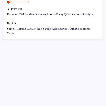
Previous
Katar ve Türkiye’den Ortak Açıklama: Barış Çabaları Destekleniyor
Next
Siirt’te Lojman Cinayetinde Sanığa Ağırlaştırılmış Müebbet Hapis
Cezası
SON YAZILAR
Tunç Soyer’in eşi Neptün Soyer: Kuyuda vicdan
arıyoruz