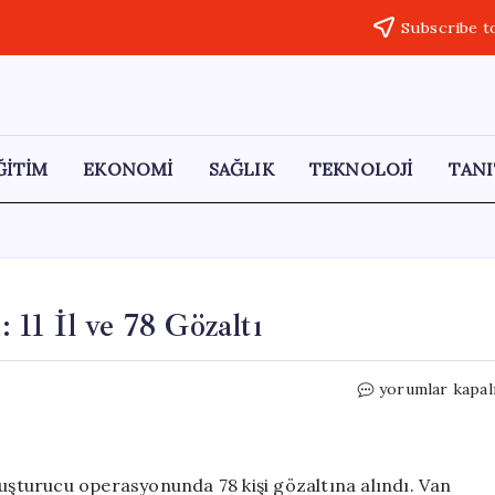
Subscribe t
ĞİTİM
EKONOMİ
SAĞLIK
TEKNOLOJİ
TANI
11 İl ve 78 Gözaltı
Van’da
yorumlar kapal
Uyuşturucu
Operasyonu:
11
İl
yuşturucu operasyonunda 78 kişi gözaltına alındı. Van