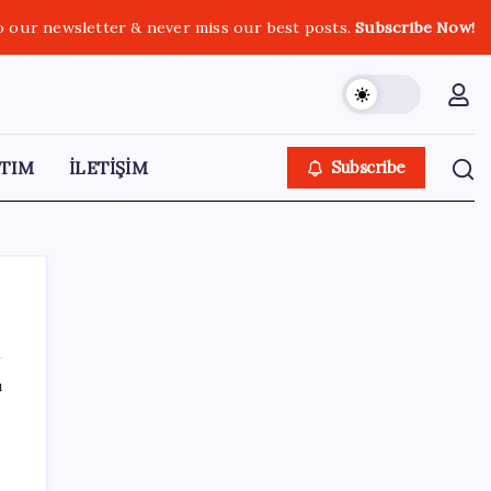
o our newsletter & never miss our best posts.
Subscribe Now!
TIM
İLETİŞİM
Subscribe
ı
SON YAZILAR
Baş dönmesi şikayetiyle hastaneye gitti:
Literatüre geçti: Türkiye’de ilk