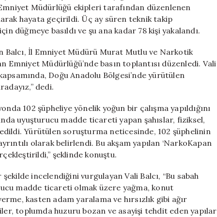
ve
l Emniyet Müdürlüğü ekipleri tarafından düzenlenen
78
rak hayata geçirildi. Üç ay süren teknik takip
Gözaltı
çin düğmeye basıldı ve şu ana kadar 78 kişi yakalandı.
için
an Balcı, İl Emniyet Müdürü Murat Mutlu ve Narkotik
an Emniyet Müdürlüğü’nde basın toplantısı düzenledi. Vali
 kapsamında, Doğu Anadolu Bölgesi’nde yürütülen
radayız,” dedi.
yonda 102 şüpheliye yönelik yoğun bir çalışma yapıldığını
unda uyuşturucu madde ticareti yapan şahıslar, fiziksel,
p edildi. Yürütülen soruşturma neticesinde, 102 şüphelinin
 ayrıntılı olarak belirlendi. Bu akşam yapılan ‘NarkoKapan
çekleştirildi,” şeklinde konuştu.
r şekilde incelendiğini vurgulayan Vali Balcı, “Bu sabah
turucu madde ticareti olmak üzere yağma, konut
r verme, kasten adam yaralama ve hırsızlık gibi ağır
kişiler, toplumda huzuru bozan ve asayişi tehdit eden yapılar