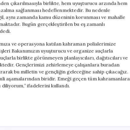
nden çıkarılmasıyla birlikte, hem uyuşturucu arzında hem
ir azalma sağlanması hedeflenmektedir. Bu nedenle
ğil, aynı zamanda kamu düzeninin korunması ve mahalle
maktadır. Bugün gerçekleştirilen bu eş zamanlı
dedi.
ımıza ve operasyona katılan kahraman polislerimize
şleri Bakanımızın uyuşturucu ve organize suçlarla
larla birlikte görünmeyen planlayıcıları, dağıtıcıları ve
ktedir. Gençlerimizi zehirlemeye çalışanlara buradan
rarak bu milletin ve gençliğin geleceğine sahip çıkacağız.
mli aşamalarından biridir. Emeği geçen tüm kahramanlara
diliyorum,” ifadelerini kullandı.