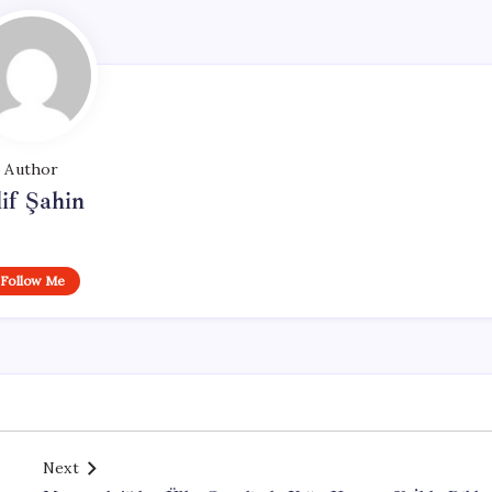
Author
if Şahin
Follow Me
Next