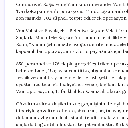
Cumhuriyet Başsavcılığı’nın koordinesinde, Van İ
‘NarkoKapan Van’ operasyonu, 11 ilde eşzamanlı ola
sonrasında, 102 şüpheli tespit edilerek operasyon i
Van Valisi ve Büyükşehir Belediye Başkan Vekili Oz
Suçlarla Mücadele Başkan Yardımcısı ile birlikte V
Balcı, “Kadim şehrimizde uyuşturucu ile mücadele
kapsamlı bir operasyonu sizlerle paylaşmak için bu
850 personel ve 176 ekiple gerçekleştirilen operas
belirten Balcı, “Üç ay süren titiz çalışmalar sonuc
teknik ve analitik yöntemlerle detaylı şekilde taki
uyuşturucu ticareti faaliyetleri ve suç bağlantıları
Van’ operasyonu, 11 farklı ilde eşzamanlı olarak ger
Gözaltına alınan kişilerin suç geçmişinin detaylı bi
itibariyle gözaltına alınan şahısların, başta uyuş
dokunulmazlığının ihlali, silahlı tehdit, mala zara
suçlarla bağlantılı oldukları tespit edilmiştir. Bu 