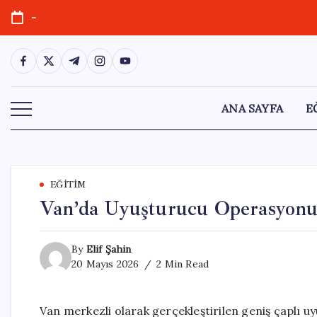
Skip
-
to
content
https://www.facebook.com/
https://twitter.com/
https://t.me/
https://www.instagram.com/
https://youtube.com/
ANA SAYFA
E
EĞITIM
Van’da Uyuşturucu Operasyonu: 
By
Elif Şahin
20 Mayıs 2026
2 Min Read
Van merkezli olarak gerçekleştirilen geniş çaplı u