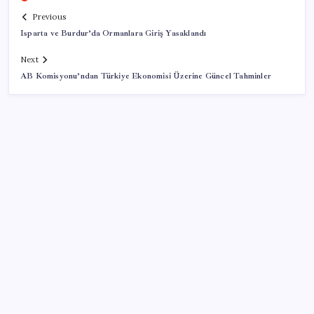
Previous
Isparta ve Burdur’da Ormanlara Giriş Yasaklandı
Next
AB Komisyonu’ndan Türkiye Ekonomisi Üzerine Güncel Tahminler
SON YAZILAR
ABD, İran-Umman anlaşması sonrası ablukayı
kaldıracak
ABD, İran bağlantılı kripto para borsasına yaptırım