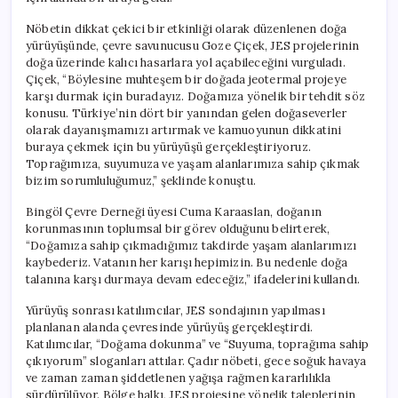
için
Nöbetin dikkat çekici bir etkinliği olarak düzenlenen doğa
yürüyüşünde, çevre savunucusu Goze Çiçek, JES projelerinin
doğa üzerinde kalıcı hasarlara yol açabileceğini vurguladı.
Çiçek, “Böylesine muhteşem bir doğada jeotermal projeye
karşı durmak için buradayız. Doğamıza yönelik bir tehdit söz
konusu. Türkiye’nin dört bir yanından gelen doğaseverler
olarak dayanışmamızı artırmak ve kamuoyunun dikkatini
buraya çekmek için bu yürüyüşü gerçekleştiriyoruz.
Toprağımıza, suyumuza ve yaşam alanlarımıza sahip çıkmak
bizim sorumluluğumuz,” şeklinde konuştu.
Bingöl Çevre Derneği üyesi Cuma Karaaslan, doğanın
korunmasının toplumsal bir görev olduğunu belirterek,
“Doğamıza sahip çıkmadığımız takdirde yaşam alanlarımızı
kaybederiz. Vatanın her karışı hepimizin. Bu nedenle doğa
talanına karşı durmaya devam edeceğiz,” ifadelerini kullandı.
Yürüyüş sonrası katılımcılar, JES sondajının yapılması
planlanan alanda çevresinde yürüyüş gerçekleştirdi.
Katılımcılar, “Doğama dokunma” ve “Suyuma, toprağıma sahip
çıkıyorum” sloganları attılar. Çadır nöbeti, gece soğuk havaya
ve zaman zaman şiddetlenen yağışa rağmen kararlılıkla
sürdürülüyor. Bölge halkı, JES projesine yönelik taleplerinin