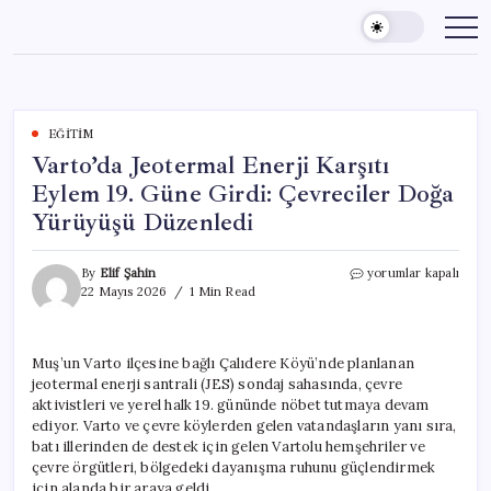
Skip
to
content
EĞITIM
Varto’da Jeotermal Enerji Karşıtı
Eylem 19. Güne Girdi: Çevreciler Doğa
Yürüyüşü Düzenledi
Varto’da
By
Elif Şahin
yorumlar kapalı
Jeotermal
22 Mayıs 2026
1 Min Read
Enerji
Karşıtı
Eylem
Muş’un Varto ilçesine bağlı Çalıdere Köyü’nde planlanan
19.
jeotermal enerji santrali (JES) sondaj sahasında, çevre
Güne
Girdi:
aktivistleri ve yerel halk 19. gününde nöbet tutmaya devam
Çevreciler
ediyor. Varto ve çevre köylerden gelen vatandaşların yanı sıra,
Doğa
batı illerinden de destek için gelen Vartolu hemşehriler ve
Yürüyüşü
çevre örgütleri, bölgedeki dayanışma ruhunu güçlendirmek
Düzenledi
için alanda bir araya geldi.