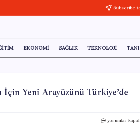
Subscribe t
ĞİTİM
EKONOMİ
SAĞLIK
TEKNOLOJİ
TANI
ı İçin Yeni Arayüzünü Türkiye’de
WhatsApp,
yorumlar kapal
iPhone
Kullanıcıları
İçin