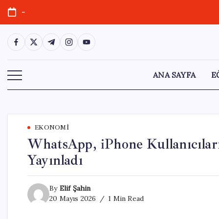
Skip
-
to
content
https://www.facebook.com/
https://twitter.com/
https://t.me/
https://www.instagram.com/
https://youtube.com/
ANA SAYFA
E
EKONOMI
WhatsApp, iPhone Kullanıcılar
Yayınladı
By
Elif Şahin
20 Mayıs 2026
1 Min Read