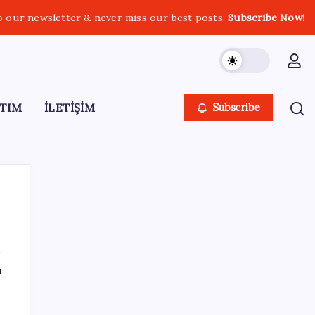
o our newsletter & never miss our best posts.
Subscribe Now!
TIM
İLETİŞİM
Subscribe
SON YAZILAR
ı
“Türkiye genelinde bugüne kadar 22,5
milyar liralık ödeme gerçekleştirdik”