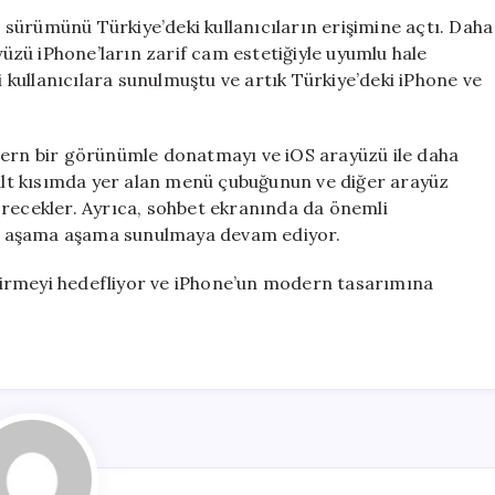
Yeni
ni sürümünü Türkiye’deki kullanıcıların erişimine açtı. Daha
Arayüzünü
zü iPhone’ların zarif cam estetiğiyle uyumlu hale
Türkiye’de
i kullanıcılara sunulmuştu ve artık Türkiye’deki iPhone ve
Yayınladı
.
için
rn bir görünümle donatmayı ve iOS arayüzü ile daha
 alt kısımda yer alan menü çubuğunun ve diğer arayüz
örecekler. Ayrıca, sohbet ekranında da önemli
çin aşama aşama sunulmaya devam ediyor.
eştirmeyi hedefliyor ve iPhone’un modern tasarımına