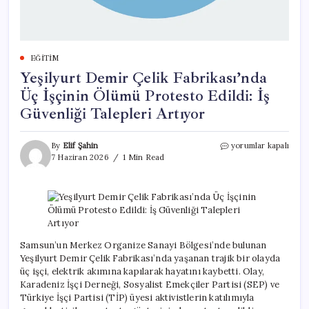
EĞITIM
Yeşilyurt Demir Çelik Fabrikası’nda
Üç İşçinin Ölümü Protesto Edildi: İş
Güvenliği Talepleri Artıyor
Yeşilyurt
By
Elif Şahin
yorumlar kapalı
Demir
7 Haziran 2026
1 Min Read
Çelik
Fabrikası’nda
Üç
İşçinin
Ölümü
Protesto
Edildi:
Samsun’un Merkez Organize Sanayi Bölgesi’nde bulunan
İş
Yeşilyurt Demir Çelik Fabrikası’nda yaşanan trajik bir olayda
Güvenliği
üç işçi, elektrik akımına kapılarak hayatını kaybetti. Olay,
Talepleri
Karadeniz İşçi Derneği, Sosyalist Emekçiler Partisi (SEP) ve
Artıyor
Türkiye İşçi Partisi (TİP) üyesi aktivistlerin katılımıyla
için