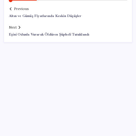
Previous
Altın ve Gümüş Fiyatlarında Keskin Düşüşler
Next
Eşini Odunla Vurarak Öldüren Şüpheli Tutuklandı
SON YAZILAR
Artık çalışan primi tazminata yansıyacak
ABD, İran-Umman anlaşması sonrası ablukayı
kaldıracak