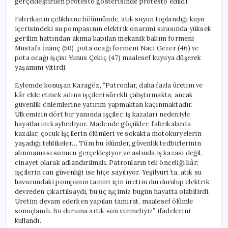
gerçekleştirilen protesto gösterisinde protesto edildi.
Fabrikanın çelikhane bölümünde, atık suyun toplandığı kuyu
içerisindeki su pompasının elektrik onarımi sırasında yüksek
gerilim hattından akıma kapılan mekanik bakım formeni
Mustafa İnanç (50), pota ocağı formeni Naci Gezer (46) ve
pota ocağı işçisi Yunus Çekiç (47) maalesef kuyuya düşerek
yaşamını yitirdi.
Eylemde konuşan Karagöz, “Patronlar, daha fazla üretim ve
kâr elde etmek adına işçileri sürekli çalıştırmakta, ancak
güvenlik önlemlerine yatırım yapmaktan kaçınmaktadır.
Ülkemizin dört bir yanında işçiler, iş kazaları nedeniyle
hayatlarını kaybediyor. Madende göçükler, fabrikalarda
kazalar, çocuk işçilerin ölümleri ve sokakta motokuryelerin
yaşadığı tehlikeler… Tüm bu ölümler, güvenlik tedbirlerinin
alınmaması sonucu gerçekleşiyor ve aslında iş kazası değil,
cinayet olarak adlandırılmalı. Patronların tek önceliği kâr;
işçilerin can güvenliği ise hiçe sayılıyor. Yeşilyurt’ta, atık su
havuzundaki pompanın tamiri için üretim durdurulup elektrik
devreden çıkartılsaydı, bu üç işçimiz bugün hayatta olabilirdi.
Üretim devam ederken yapılan tamirat, maalesef ölümle
sonuçlandı. Bu duruma artık son vermeliyiz” ifadelerini
kullandı.