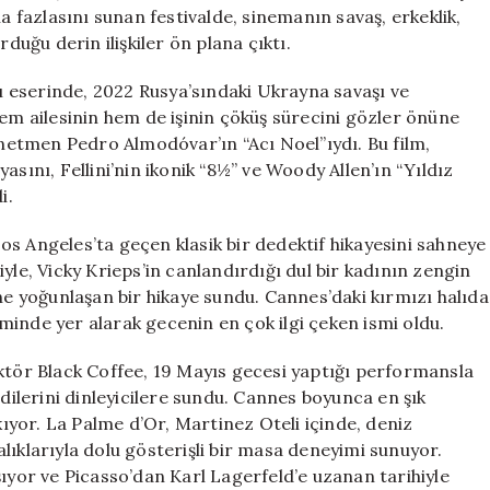
Geceye
a fazlasını sunan festivalde, sinemanın savaş, erkeklik,
Damga
duğu derin ilişkiler ön plana çıktı.
Vurdu
için
 eserinde, 2022 Rusya’sındaki Ukrayna savaşı ve
hem ailesinin hem de işinin çöküş sürecini gözler önüne
yönetmen Pedro Almodóvar’ın “Acı Noel”ıydı. Bu film,
sını, Fellini’nin ikonik “8½” ve Woody Allen’ın “Yıldız
i.
s Angeles’ta geçen klasik bir dedektif hikayesini sahneye
yle, Vicky Krieps’in canlandırdığı dul bir kadının zengin
ine yoğunlaşan bir hikaye sundu. Cannes’daki kırmızı halıda
inde yer alarak gecenin en çok ilgi çeken ismi oldu.
üktör Black Coffee, 19 Mayıs gecesi yaptığı performansla
odilerini dinleyicilere sundu. Cannes boyunca en şık
yor. La Palme d’Or, Martinez Oteli içinde, deniz
lıklarıyla dolu gösterişli bir masa deneyimi sunuyor.
şıyor ve Picasso’dan Karl Lagerfeld’e uzanan tarihiyle