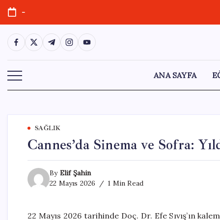
Skip
-
to
content
https://www.facebook.com/
https://twitter.com/
https://t.me/
https://www.instagram.com/
https://youtube.com/
ANA SAYFA
E
SAĞLIK
Cannes’da Sinema ve Sofra: Yı
By
Elif Şahin
22 Mayıs 2026
1 Min Read
22 Mayıs 2026 tarihinde Doç. Dr. Efe Sıvış’ın kalem