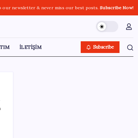
o our newsletter & never miss our best posts.
Subscribe Now!
TIM
İLETİŞİM
Subscribe
ı
SON YAZILAR
Mafia: The Old Country için Man of Honor
Gümbür Gümbür Geliyor