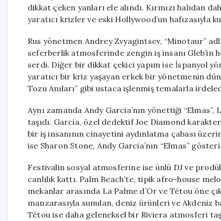
dikkat çeken yanları ele alındı. Kırmızı halıdan dah
yaratıcı krizler ve eski Hollywood’un hafızasıyla kur
Rus yönetmen Andrey Zvyagintsev, “Minotaur” adlı
seferberlik atmosferinde zengin iş insanı Gleb’in 
serdi. Diğer bir dikkat çekici yapım ise İspanyol 
yaratıcı bir kriz yaşayan erkek bir yönetmenin dünya
Tozu Anıları” gibi ustaca işlenmiş temalarla irdeled
Aynı zamanda Andy Garcia’nın yönettiği “Elmas”, Lo
taşıdı. Garcia, özel dedektif Joe Diamond karakteri
bir iş insanının cinayetini aydınlatma çabası üzer
ise Sharon Stone, Andy Garcia’nın “Elmas” gösterim
Festivalin sosyal atmosferine ise ünlü DJ ve prod
canlılık kattı. Palm Beach’te, tipik afro-house mel
mekanlar arasında La Palme d’Or ve Tétou öne çıkı
manzarasıyla sunulan, deniz ürünleri ve Akdeniz ba
Tétou ise daha geleneksel bir Riviera atmosferi ta