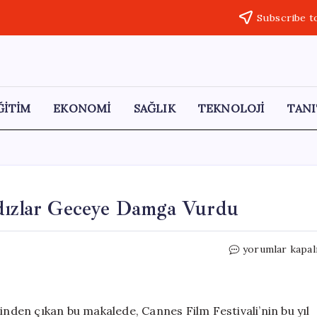
Subscribe t
ĞİTİM
EKONOMİ
SAĞLIK
TEKNOLOJİ
TANI
ldızlar Geceye Damga Vurdu
Cannes’da
yorumlar kapal
Sinema
ve
Sofra:
Yıldızlar
inden çıkan bu makalede, Cannes Film Festivali’nin bu yıl