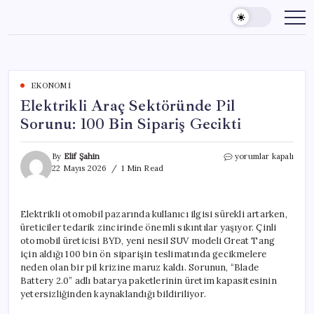
Skip
to
content
EKONOMI
Elektrikli Araç Sektöründe Pil
Sorunu: 100 Bin Sipariş Gecikti
Elektrikli
By
Elif Şahin
yorumlar kapalı
Araç
22 Mayıs 2026
1 Min Read
Sektöründe
Pil
Sorunu:
Elektrikli otomobil pazarında kullanıcı ilgisi sürekli artarken,
100
üreticiler tedarik zincirinde önemli sıkıntılar yaşıyor. Çinli
Bin
Sipariş
otomobil üreticisi BYD, yeni nesil SUV modeli Great Tang
Gecikti
için aldığı 100 bin ön siparişin teslimatında gecikmelere
için
neden olan bir pil krizine maruz kaldı. Sorunun, “Blade
Battery 2.0” adlı batarya paketlerinin üretim kapasitesinin
yetersizliğinden kaynaklandığı bildiriliyor.