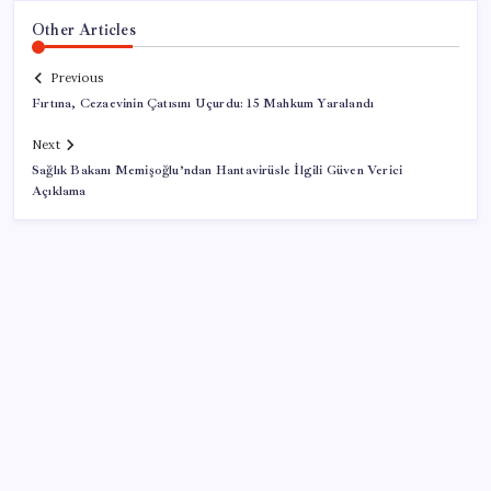
Other Articles
Previous
Fırtına, Cezaevinin Çatısını Uçurdu: 15 Mahkum Yaralandı
Next
Sağlık Bakanı Memişoğlu’ndan Hantavirüsle İlgili Güven Verici
Açıklama
SON YAZILAR
OpenAI’ın gizemli cihazı şekilleniyor: Hokey diski