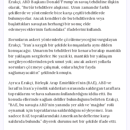
Erakçi, ABD Başkanı Donald Trump’ın savaş tehdidine ilişkin
olarak, “Bu tür tehditlere alışkınız. Uzun zamandır farklı
şekillerde ve yöntemlerle bize karşı çeşitli tehditlerde
bulunuyorlar. Ancak kendileri de bu tehditlerden veya
başlattıkları savaştan herhangi bir sonuç elde
edemeyeceklerinin farkındalar.” ifadelerini kullandı.
Sorunların askeri yöntemlerle çözülemeyeceğini vurgulayan
Erakçi, “İran’a saygılı bir şekilde konuşanlarla aynı dilden
konuşacağız. Umarım bu tehditleri bir kenara bırakıp mantıklı
bir yaklaşım sergilerler. Ne yazık ki, mantıklı bir yaklaşım
sergileyeceklerinden pek umut yok; ancak askeri yollarla
sorunları çözmeye çalışmak, onlara hiçbir fayda
sağlamayacaktır.” şeklinde konuştu.
Ayrıca Erakçi, Birleşik Arap Emirlikleri’nin (BAE), ABD ve
İsrail’in İran’a yönelik saldırıları sırasında saldırgan taraflara
topraklarını ve hava sahasını kullandırdığını iddia etti. Bu
konuda ellerinde sağlam deliller bulunduğunu belirten Erakçi,
“BAE, bu savaşta ABD’nin yanında yer aldı ve ‘mağdur’ rolü
oynamak için topraklarına saldırıldığını söyleyemez. İran
sadece BAE topraklarındaki Amerikan hedeflerine karşı
saldırıda bulundu.” diyerek durumu net bir şekilde ifade etti.