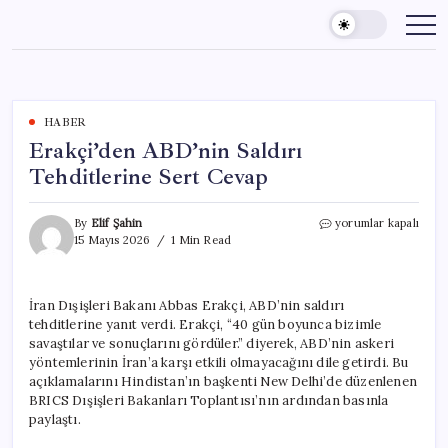
Skip
to
content
HABER
Erakçi’den ABD’nin Saldırı
Tehditlerine Sert Cevap
Erakçi’den
By
Elif Şahin
yorumlar kapalı
ABD’nin
15 Mayıs 2026
1 Min Read
Saldırı
Tehditlerine
Sert
İran Dışişleri Bakanı Abbas Erakçi, ABD’nin saldırı
Cevap
tehditlerine yanıt verdi. Erakçi, “40 gün boyunca bizimle
için
savaştılar ve sonuçlarını gördüler.” diyerek, ABD’nin askeri
yöntemlerinin İran’a karşı etkili olmayacağını dile getirdi. Bu
açıklamalarını Hindistan’ın başkenti New Delhi’de düzenlenen
BRICS Dışişleri Bakanları Toplantısı’nın ardından basınla
paylaştı.