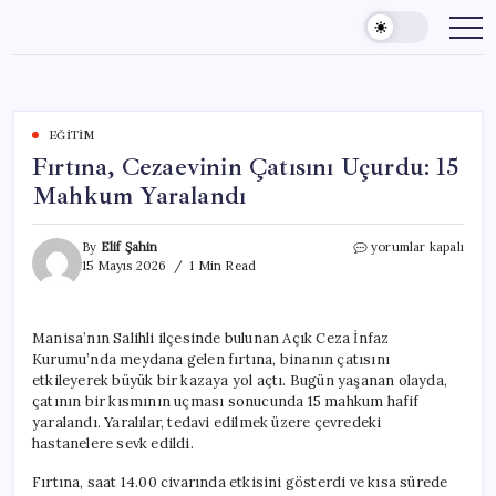
Skip
to
content
EĞITIM
Fırtına, Cezaevinin Çatısını Uçurdu: 15
Mahkum Yaralandı
Fırtına,
By
Elif Şahin
yorumlar kapalı
Cezaevinin
15 Mayıs 2026
1 Min Read
Çatısını
Uçurdu:
15
Manisa’nın Salihli ilçesinde bulunan Açık Ceza İnfaz
Mahkum
Kurumu’nda meydana gelen fırtına, binanın çatısını
Yaralandı
için
etkileyerek büyük bir kazaya yol açtı. Bugün yaşanan olayda,
çatının bir kısmının uçması sonucunda 15 mahkum hafif
yaralandı. Yaralılar, tedavi edilmek üzere çevredeki
hastanelere sevk edildi.
Fırtına, saat 14.00 civarında etkisini gösterdi ve kısa sürede