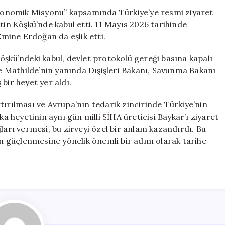
Vahdettin
onomik Misyonu” kapsamında Türkiye’ye resmi ziyaret
Köşkü’nde
tin Köşkü’nde kabul etti. 11 Mayıs 2026 tarihinde
Ağırladı
mine Erdoğan da eşlik etti.
için
öşkü’ndeki kabul, devlet protokolü gereği basına kapalı
çe Mathilde’nin yanında Dışişleri Bakanı, Savunma Bakanı
bir heyet yer aldı.
tırılması ve Avrupa’nın tedarik zincirinde Türkiye’nin
ka heyetinin aynı gün milli SİHA üreticisi Baykar’ı ziyaret
ları vermesi, bu zirveyi özel bir anlam kazandırdı. Bu
rin güçlenmesine yönelik önemli bir adım olarak tarihe