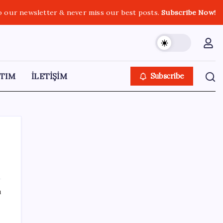
o our newsletter & never miss our best posts.
Subscribe Now!
TIM
İLETİŞİM
Subscribe
SON YAZILAR
ı
OpenAI’ın İlk Cihazı için Fiyat ve Tasarım
Belli Oldu