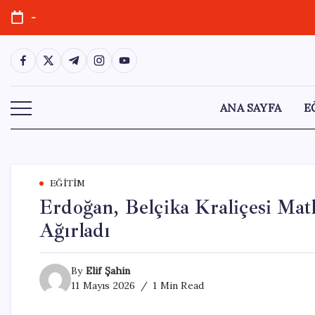
Skip
-
to
content
https://www.facebook.com/
https://twitter.com/
https://t.me/
https://www.instagram.com/
https://youtube.com/
ANA SAYFA
E
EĞITIM
Erdoğan, Belçika Kraliçesi Mat
Ağırladı
By
Elif Şahin
11 Mayıs 2026
1 Min Read