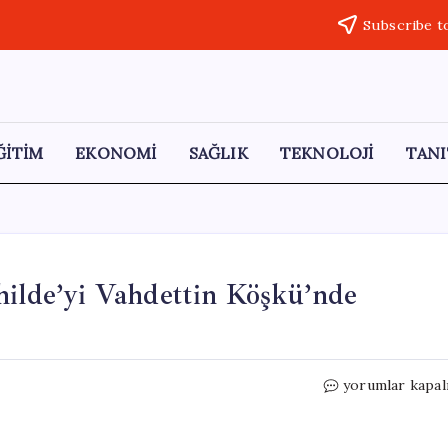
Subscribe t
ĞİTİM
EKONOMİ
SAĞLIK
TEKNOLOJİ
TANI
hilde’yi Vahdettin Köşkü’nde
Erdoğan,
yorumlar kapal
Belçika
Kraliçesi
Mathilde’yi