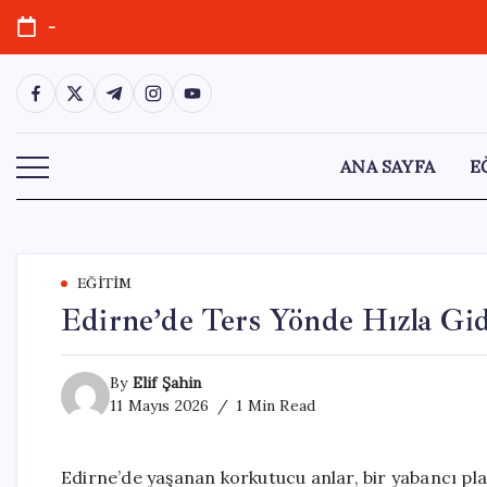
Skip
-
to
content
https://www.facebook.com/
https://twitter.com/
https://t.me/
https://www.instagram.com/
https://youtube.com/
ANA SAYFA
E
EĞITIM
Edirne’de Ters Yönde Hızla Gid
By
Elif Şahin
11 Mayıs 2026
1 Min Read
Edirne’de yaşanan korkutucu anlar, bir yabancı plak