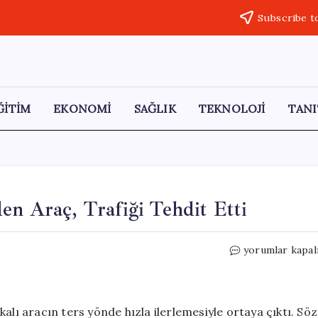
Subscribe t
ĞİTİM
EKONOMİ
SAĞLIK
TEKNOLOJİ
TANI
en Araç, Trafiği Tehdit Etti
Edirne’de
yorumlar kapal
Ters
Yönde
Hızla
Giden
alı aracın ters yönde hızla ilerlemesiyle ortaya çıktı. Söz