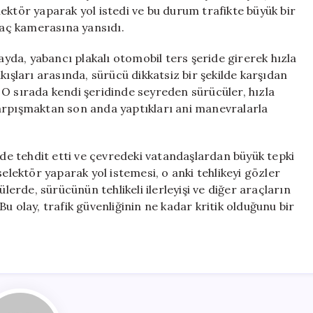
Araç,
ektör yaparak yol istedi ve bu durum trafikte büyük bir
Trafiği
araç kamerasına yansıdı.
Tehdit
Etti
da, yabancı plakalı otomobil ters şeride girerek hızla
için
kışları arasında, sürücü dikkatsiz bir şekilde karşıdan
 O sırada kendi şeridinde seyreden sürücüler, hızla
arpışmaktan son anda yaptıkları ani manevralarla
lde tehdit etti ve çevredeki vatandaşlardan büyük tepki
selektör yaparak yol istemesi, o anki tehlikeyi gözler
rde, sürücünün tehlikeli ilerleyişi ve diğer araçların
u olay, trafik güvenliğinin ne kadar kritik olduğunu bir