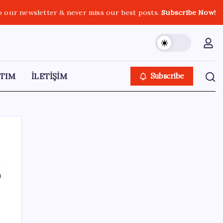
o our newsletter & never miss our best posts.
Subscribe Now!
TIM
İLETİŞİM
Subscribe
ı
SON YAZILAR
“Türkiye genelinde bugüne kadar 22,5
milyar liralık ödeme gerçekleştirdik”