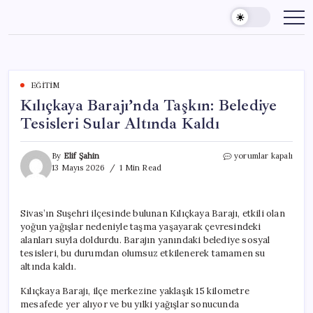
Skip
to
content
EĞITIM
Kılıçkaya Barajı’nda Taşkın: Belediye
Tesisleri Sular Altında Kaldı
Kılıçkaya
By
Elif Şahin
yorumlar kapalı
Barajı’nda
13 Mayıs 2026
1 Min Read
Taşkın:
Belediye
Tesisleri
Sivas’ın Suşehri ilçesinde bulunan Kılıçkaya Barajı, etkili olan
Sular
yoğun yağışlar nedeniyle taşma yaşayarak çevresindeki
Altında
Kaldı
alanları suyla doldurdu. Barajın yanındaki belediye sosyal
için
tesisleri, bu durumdan olumsuz etkilenerek tamamen su
altında kaldı.
Kılıçkaya Barajı, ilçe merkezine yaklaşık 15 kilometre
mesafede yer alıyor ve bu yılki yağışlar sonucunda