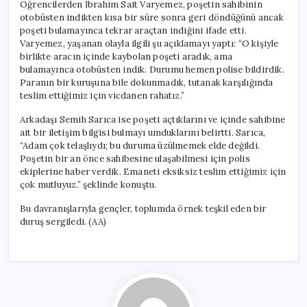
Öğrencilerden İbrahim Sait Varyemez, poşetin sahibinin
otobüsten indikten kısa bir süre sonra geri döndüğünü ancak
poşeti bulamayınca tekrar araçtan indiğini ifade etti.
Varyemez, yaşanan olayla ilgili şu açıklamayı yaptı: “O kişiyle
birlikte aracın içinde kaybolan poşeti aradık, ama
bulamayınca otobüsten indik. Durumu hemen polise bildirdik.
Paranın bir kuruşuna bile dokunmadık, tutanak karşılığında
teslim ettiğimiz için vicdanen rahatız.”
Arkadaşı Semih Sarıca ise poşeti açtıklarını ve içinde sahibine
ait bir iletişim bilgisi bulmayı umduklarını belirtti. Sarıca,
“Adam çok telaşlıydı; bu duruma üzülmemek elde değildi.
Poşetin bir an önce sahibesine ulaşabilmesi için polis
ekiplerine haber verdik. Emaneti eksiksiz teslim ettiğimiz için
çok mutluyuz.” şeklinde konuştu.
Bu davranışlarıyla gençler, toplumda örnek teşkil eden bir
duruş sergiledi. (AA)