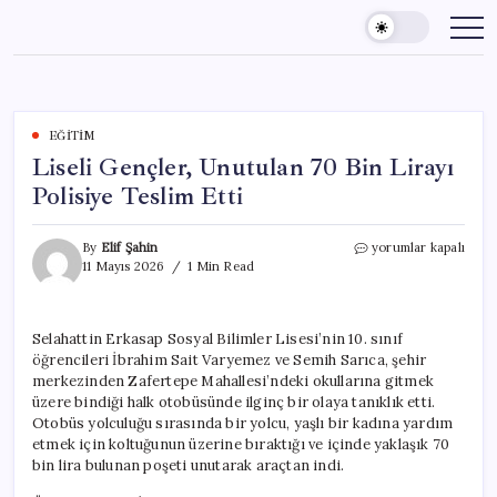
Skip
to
content
EĞITIM
Liseli Gençler, Unutulan 70 Bin Lirayı
Polisiye Teslim Etti
Liseli
By
Elif Şahin
yorumlar kapalı
Gençler,
11 Mayıs 2026
1 Min Read
Unutulan
70
Bin
Selahattin Erkasap Sosyal Bilimler Lisesi’nin 10. sınıf
Lirayı
öğrencileri İbrahim Sait Varyemez ve Semih Sarıca, şehir
Polisiye
Teslim
merkezinden Zafertepe Mahallesi’ndeki okullarına gitmek
Etti
üzere bindiği halk otobüsünde ilginç bir olaya tanıklık etti.
için
Otobüs yolculuğu sırasında bir yolcu, yaşlı bir kadına yardım
etmek için koltuğunun üzerine bıraktığı ve içinde yaklaşık 70
bin lira bulunan poşeti unutarak araçtan indi.