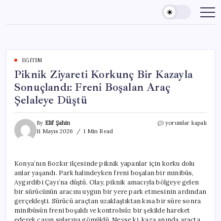
Skip
to
content
EĞITIM
Piknik Ziyareti Korkunç Bir Kazayla
Sonuçlandı: Freni Boşalan Araç
Şelaleye Düştü
Piknik
By
Elif Şahin
yorumlar kapalı
Ziyareti
11 Mayıs 2026
1 Min Read
Korkunç
Bir
Kazayla
Konya’nın Bozkır ilçesinde piknik yapanlar için korku dolu
Sonuçlandı:
anlar yaşandı. Park halindeyken freni boşalan bir minibüs,
Freni
Boşalan
Aygırdibi Çayı’na düştü. Olay, piknik amacıyla bölgeye gelen
Araç
bir sürücünün aracını uygun bir yere park etmesinin ardından
Şelaleye
gerçekleşti. Sürücü araçtan uzaklaştıktan kısa bir süre sonra
Düştü
minibüsün freni boşaldı ve kontrolsüz bir şekilde hareket
için
ederek çayın sularına gömüldü. Neyse ki, kaza anında araçta