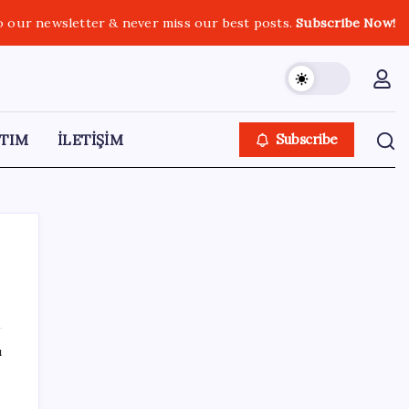
o our newsletter & never miss our best posts.
Subscribe Now!
TIM
İLETİŞİM
Subscribe
SON YAZILAR
ı
Mafia: The Old Country için Man of Honor
Gümbür Gümbür Geliyor