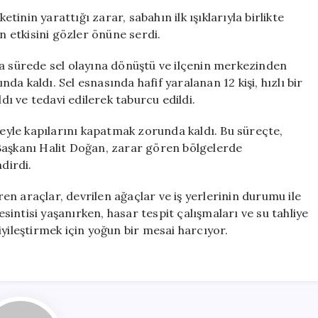
Boyutu
inin yarattığı zarar, sabahın ilk ışıklarıyla birlikte
Gün
ın etkisini gözler önüne serdi.
Aydınlanınca
Ortaya
sa sürede sel olayına dönüştü ve ilçenin merkezinden
Çıktı
a kaldı. Sel esnasında hafif yaralanan 12 kişi, hızlı bir
için
ldı ve tedavi edilerek taburcu edildi.
reyle kapılarını kapatmak zorunda kaldı. Bu süreçte,
Başkanı Halit Doğan, zarar gören bölgelerde
dirdi.
n araçlar, devrilen ağaçlar ve iş yerlerinin durumu ile
esintisi yaşanırken, hasar tespit çalışmaları ve su tahliye
yileştirmek için yoğun bir mesai harcıyor.