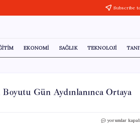
Subscribe t
ĞİTİM
EKONOMİ
SAĞLIK
TEKNOLOJİ
TANI
ın Boyutu Gün Aydınlanınca Ortaya
Samsun’da
yorumlar kapal
Sel
Felaketi:
Zararın