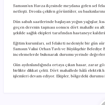
Samsun’un Havza ilçesinde meydana gelen sel felaket
netleşti. Dronla çekilen görüntüler, su baskınların
Dün sabah saatlerinde başlayan yoğun yağışlar, kı
geçen derenin taşması sonucu dört mahalle su altınd
şekilde sağlık ekipleri tarafından hastaneye kaldırı
Eğitim kurumları, sel felaketi nedeniyle bir gün sü
Samsun Valisi Orhan Tavlı ve Büyükşehir Belediye 
incelemelerde bulunarak durumu yerinde değerlen
Gün aydınlandığında ortaya çıkan hasar, zarar göre
birlikte dikkat çekti. Dört mahallede hâlâ elektrik k
işlemleri devam ediyor. Ekipler, bölgedeki durumu i