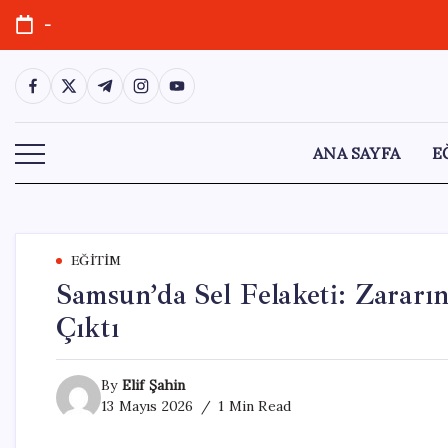
Skip
-
to
content
https://www.facebook.com/
https://twitter.com/
https://t.me/
https://www.instagram.com/
https://youtube.com/
ANA SAYFA
E
EĞITIM
Samsun’da Sel Felaketi: Zarar
Çıktı
By
Elif Şahin
13 Mayıs 2026
1 Min Read