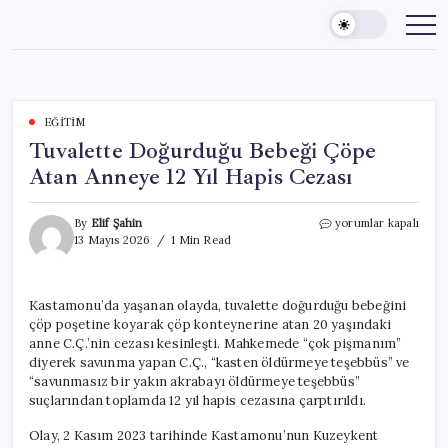
Skip
to
content
EĞITIM
Tuvalette Doğurduğu Bebeği Çöpe
Atan Anneye 12 Yıl Hapis Cezası
Tuvalette
By
Elif Şahin
yorumlar kapalı
Doğurduğu
13 Mayıs 2026
1 Min Read
Bebeği
Çöpe
Atan
Kastamonu’da yaşanan olayda, tuvalette doğurduğu bebeğini
Anneye
çöp poşetine koyarak çöp konteynerine atan 20 yaşındaki
12
Yıl
anne C.Ç.’nin cezası kesinleşti. Mahkemede “çok pişmanım”
Hapis
diyerek savunma yapan C.Ç., “kasten öldürmeye teşebbüs” ve
Cezası
“savunmasız bir yakın akrabayı öldürmeye teşebbüs”
için
suçlarından toplamda 12 yıl hapis cezasına çarptırıldı.
Olay, 2 Kasım 2023 tarihinde Kastamonu’nun Kuzeykent